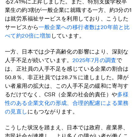
る2.41%に上昇しました。また、特別支援学校卒
業生の約3割が一般企業に就職する一方、約3分の1
は就労系福祉サービスを利用しており、こうした
サービスから
一般企業への移行者数は20年前と比
べて約20倍に増加
しています。
一方、日本では少子高齢化の影響により、深刻な
人手不足が続いています。
2025年7月の調査
で
は、正社員の人手不足を感じている企業の割合は
50.8％、非正社員では28.7％に達しました。障が
い者雇用の拡大は、この人手不足の緩和に寄与す
るだけでなく、CSR（企業の社会的責任）や
多様
性のある企業文化の形成、合理的配慮による業務
の見直し
にもつながります。
こうした状況を踏まえ、日本では政府、産業界、
市民社会が連携し、より多くの障がい者が働くこ