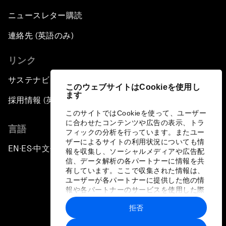
ニュースレター購読
連絡先 (英語のみ)
リンク
サステナビリティへの取り組み
このウェブサイトはCookieを使用し
ます
採用情報 (英語のみ)
このサイトではCookieを使って、ユーザー
に合わせたコンテンツや広告の表示、トラ
言語
フィックの分析を行っています。またユー
ザーによるサイトの利用状況についても情
EN
ES
中文
日本語
▪
▪
▪
報を収集し、ソーシャルメディアや広告配
信、データ解析の各パートナーに情報を共
有しています。ここで収集された情報は、
ユーザーが各パートナーに提供した他の情
報や各パートナーのサービスを使用した際
に収集された情報と組み合わされ、各パー
拒否
トナーによって使用されることがありま
プライバシーポリシーと利用規約
す。