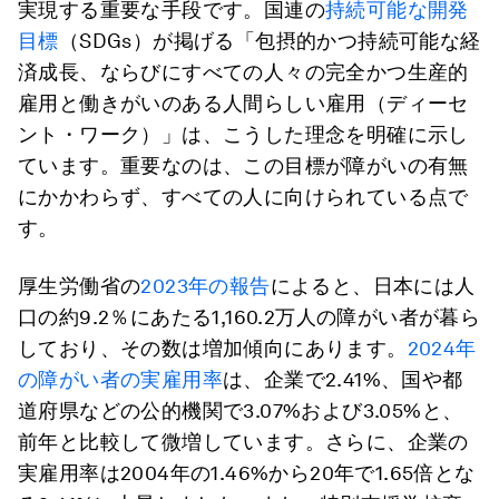
実現する重要な手段です。国連の
持続可能な開発
目標
（SDGs）が掲げる「包摂的かつ持続可能な経
済成長、ならびにすべての人々の完全かつ生産的
雇用と働きがいのある人間らしい雇用（ディーセ
ント・ワーク）」は、こうした理念を明確に示し
ています。重要なのは、この目標が障がいの有無
にかかわらず、すべての人に向けられている点で
す。
厚生労働省の
2023年の報告
によると、日本には人
口の約9.2％にあたる1,160.2万人の障がい者が暮ら
しており、その数は増加傾向にあります。
2024年
の障がい者の実雇用率
は、企業で2.41%、国や都
道府県などの公的機関で3.07%および3.05%と、
前年と比較して微増しています。さらに、企業の
実雇用率は2004年の1.46%から20年で1.65倍とな