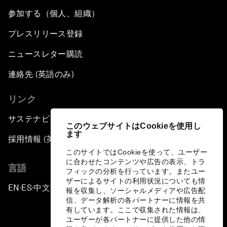
参加する（個人、組織）
プレスリリース登録
ニュースレター購読
連絡先 (英語のみ)
リンク
サステナビリティへの取り組み
このウェブサイトはCookieを使用し
ます
採用情報 (英語のみ)
このサイトではCookieを使って、ユーザー
に合わせたコンテンツや広告の表示、トラ
言語
フィックの分析を行っています。またユー
ザーによるサイトの利用状況についても情
EN
ES
中文
日本語
▪
▪
▪
報を収集し、ソーシャルメディアや広告配
信、データ解析の各パートナーに情報を共
有しています。ここで収集された情報は、
ユーザーが各パートナーに提供した他の情