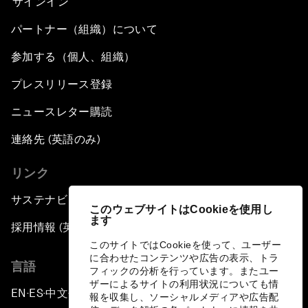
サインイン
パートナー（組織）について
参加する（個人、組織）
プレスリリース登録
ニュースレター購読
連絡先 (英語のみ)
リンク
サステナビリティへの取り組み
このウェブサイトはCookieを使用し
ます
採用情報 (英語のみ)
このサイトではCookieを使って、ユーザー
に合わせたコンテンツや広告の表示、トラ
言語
フィックの分析を行っています。またユー
ザーによるサイトの利用状況についても情
EN
ES
中文
日本語
▪
▪
▪
報を収集し、ソーシャルメディアや広告配