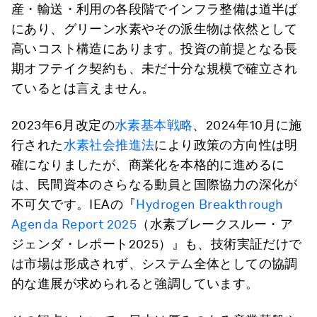
産・輸送・利用の各段階でインフラ整備は道半ば
にあり、グリーン水素やその派生物は依然として
高いコスト構造にあります。投資の前提となる長
期オフテイク契約も、未だ十分な規模で確立され
ているとは言えません。
2023年6月改定の
水素基本戦略
、2024年10月に施
行された
水素社会推進法
により政策の方向性は明
確になりましたが、商業化を本格的に進めるに
は、民間資本のさらなる動員と国際協力の深化が
不可欠です。IEAの『
Hydrogen Breakthrough
Agenda Report 2025
（水素ブレークスルー・ア
ジェンダ・レポート2025）』も、技術実証だけで
は市場は形成されず、システム全体としての協調
的な進展が求められると強調しています。