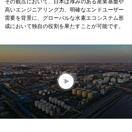
その観点において、日本は厚みのある産業基盤や
高いエンジニアリング力、明確なエンドユーザー
需要を背景に、グローバルな水素エコシステム形
成において独自の役割を果たすことが可能です。
0
seconds
of
4
minutes,
44
seconds