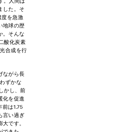
す。人間は
ました。そ
濃度を急激
い地球の歴
か。そんな
二酸化炭素
て光合成を行
げながら長
くわずかな
。しかし、前
暖化を促進
は1.75
も言い過ぎ
膨大です。
ができた