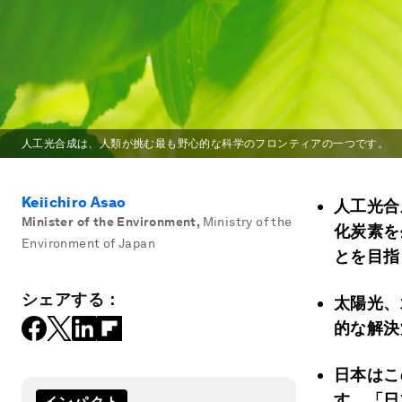
人工光合成は、人類が挑む最も野心的な科学のフロンティアの一つです。
Keiichiro Asao
人工光合
Minister of the Environment
,
Ministry of the
化炭素を
Environment of Japan
とを目指
シェアする：
太陽光、
的な解決
日本はこ
す。「日