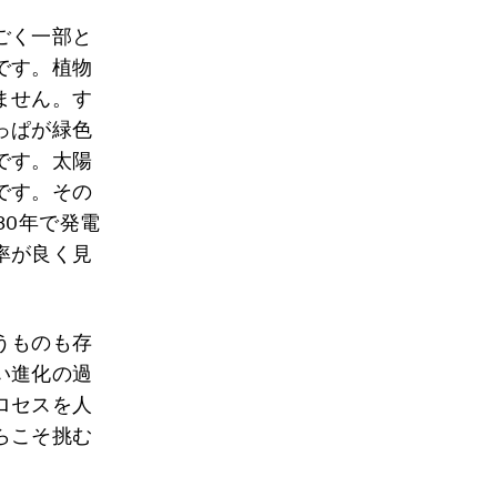
ごく一部と
です。植物
ません。す
っぱが緑色
です。太陽
です。その
30年で発電
率が良く見
うものも存
い進化の過
ロセスを人
らこそ挑む