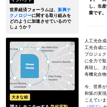
インパクト
し、生産
世界経済フォーラムは、
新興テ
業です。
クノロジー
に関する取り組みを
どのように加速させているので
しょうか？
人工光合成
工光合成に
プロジェク
に全力で取
再現し、太
有機化合物
今、世界が
和策の実現
大きな絵
こえていま
調さしモニターする
気候変動
（IPCC）