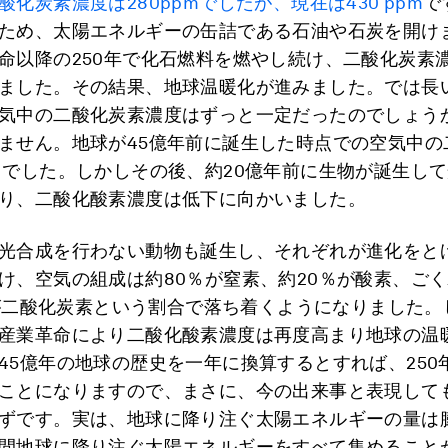
酸化炭素濃度は280ppmでしたが、現在は430 ppm
で
ため、太陽エネルギーの缶詰である石油や石炭を開け
命以降の250年で化石燃料を燃やし続け、二酸化炭素
ました。その結果、地球温暖化が進みました。では長
気中の二酸化炭素濃度はずっと一定だったのでしょう
ません。地球が45億年前に誕生した時点での空気中の
％
でした。しかしその後、約20億年前に生物が誕生し
り、二酸化酸素濃度は低下に向かいました。
光合成を行わない動物も誕生し、それぞれが進化をと
け、空気の組成は約80％が窒素、約20％が酸素、ご
pmが二酸化炭素という割合で落ち着くようになりました
産業革命により二酸化酸素濃度は再度高まり地球の温
45億年の地球の歴史を一年に換算するとすれば、250年前
ことになりますので、まさに、今の出来事と表現して
ずです。実は、地球に降り注ぐ太陽エネルギーの量は
間地球に降り注ぐ太陽エネルギーをすべて集めること