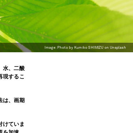
Image:
Photo by Kumiko SHIMIZU on Unsplash
、水、二酸
再現するこ
法は、画期
付けていま
策を加速