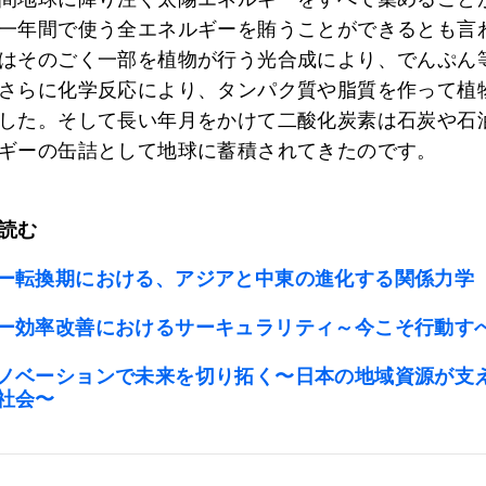
一年間で使う全エネルギーを賄うことができるとも言
はそのごく一部を植物が行う光合成により、でんぷん
さらに化学反応により、タンパク質や脂質を作って植
した。そして長い年月をかけて二酸化炭素は石炭や石
ギーの缶詰として地球に蓄積されてきたのです。
読む
ー転換期における、アジアと中東の進化する関係力学
ー効率改善におけるサーキュラリティ～今こそ行動す
ノベーションで未来を切り拓く〜日本の地域資源が支
社会〜