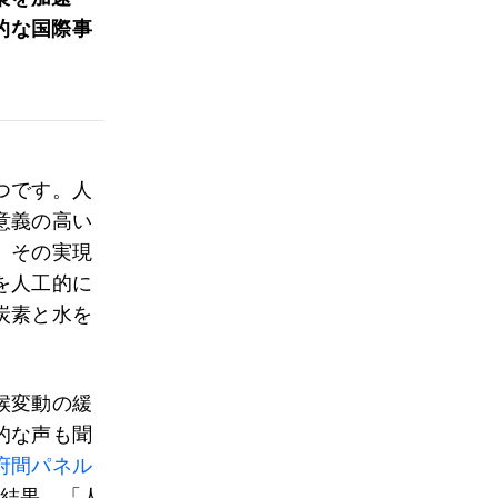
的な国際事
つです。人
意義の高い
、その実現
を人工的に
炭素と水を
候変動の緩
的な声も聞
府間パネル
た結果、「人