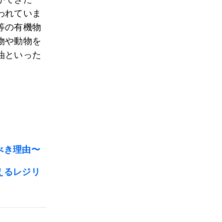
われていま
等の有機物
物や動物を
油といった
べき理由〜
えるレジリ