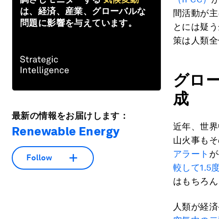
は、経済、産業、グローバルな
間活動が主
問題に影響を与えています。
とには疑う
策は人類全
グロ
成
最新の情報をお届けします：
近年、世界
Renewable Energy
山火事もそ
アラート
が
Follow
較して1.
はもちろん
人類が経済