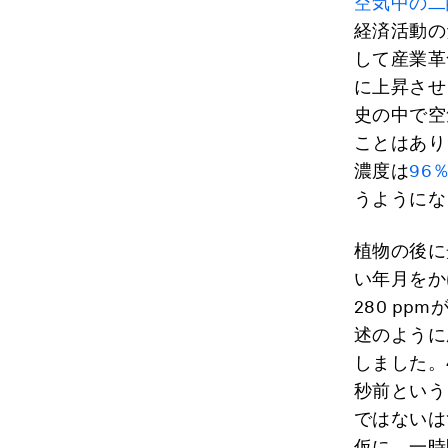
空気中の二
経済活動の
して産業革
に上昇させ
史の中で空
ことはあり
濃度は
96
うようにな
植物の後に
い年月をか
280 p
述のように
しました。
秒前という
ではないは
仮に、一時