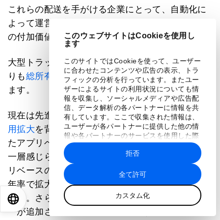
これらの配送を手がける企業にとって、自動化に
よって運営効率が大幅に向上し、
最大950億ドル
このウェブサイトはCookieを使用し
の付加価値が生まれる可能性があります。
ます
このサイトではCookieを使って、ユーザー
大型トラックにおいても、自動運転型は従来型よ
に合わせたコンテンツや広告の表示、トラ
りも
総所有コストが42%低くなる
と試算されてい
フィックの分析を行っています。またユー
ます。
ザーによるサイトの利用状況についても情
報を収集し、ソーシャルメディアや広告配
信、データ解析の各パートナーに情報を共
現在は先進国が中心ですが、
スマートフォンの利
有しています。ここで収集された情報は、
ユーザーが各パートナーに提供した他の情
用拡大
を背景に、新興国でもと宇宙技術を活用し
報や各パートナーのサービスを使用した際
たアプリベースのモビリティと配送のメリットが
に収集された情報と組み合わされ、各パー
拒否
トナーによって使用されることがありま
一層感じられるようになっています。また、アプ
す。
リベースのモビリティ、配送サービスは6～8%の
全て許可
年率で拡大しており、これは先進国の2倍に相当し
カスタム化
ます。さらに、2035年までに20億人の新規ユーザ
EN
ES
中文
日本語
ーが追加されると予想されています。