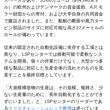
スペースがあり、3,700万ユーロ（約4,140米ド
ル）の欧州およびデンマークの資金援助、A.P. モ
ラー財団からの寄付、および大学自身の共同資金
で建設されました。また、船舶の断面や風力ター
ビン部品のサイズに対応可能な高さ27メートルの
ホールが備わっています。
従来の固定された自動化設備に依存する工場とは
異なり、LSPセンターでは移動可能で柔軟なシス
テムを開発。個々の作業だけでなく、大型かつ多
様な製品に対応した生産全体の流れそのものを見
直すことを最終目標としています。
「大規模構造物の生産は、その規模、複雑さ、少
ない生産量のために、長年自動化することができ
ずにいました」と、LSPセンターのリーダーであ
る
クリスチャン・シュレッテ教授
は述べていま