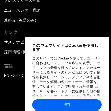
プレスリリース登録
ニュースレター購読
連絡先 (英語のみ)
リンク
サステナビリティへの取り組み
このウェブサイトはCookieを使用し
ます
採用情報 (英語のみ)
このサイトではCookieを使って、ユーザー
に合わせたコンテンツや広告の表示、トラ
言語
フィックの分析を行っています。またユー
ザーによるサイトの利用状況についても情
EN
ES
中文
日本語
▪
▪
▪
報を収集し、ソーシャルメディアや広告配
信、データ解析の各パートナーに情報を共
有しています。ここで収集された情報は、
ユーザーが各パートナーに提供した他の情
報や各パートナーのサービスを使用した際
に収集された情報と組み合わされ、各パー
拒否
トナーによって使用されることがありま
プライバシーポリシーと利用規約
す。