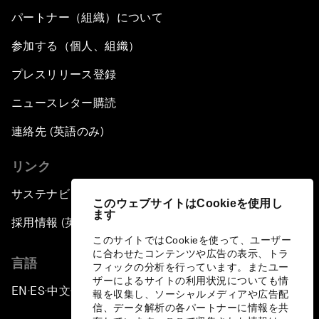
パートナー（組織）について
参加する（個人、組織）
プレスリリース登録
ニュースレター購読
連絡先 (英語のみ)
リンク
サステナビリティへの取り組み
このウェブサイトはCookieを使用し
ます
採用情報 (英語のみ)
このサイトではCookieを使って、ユーザー
に合わせたコンテンツや広告の表示、トラ
言語
フィックの分析を行っています。またユー
ザーによるサイトの利用状況についても情
EN
ES
中文
日本語
▪
▪
▪
報を収集し、ソーシャルメディアや広告配
信、データ解析の各パートナーに情報を共