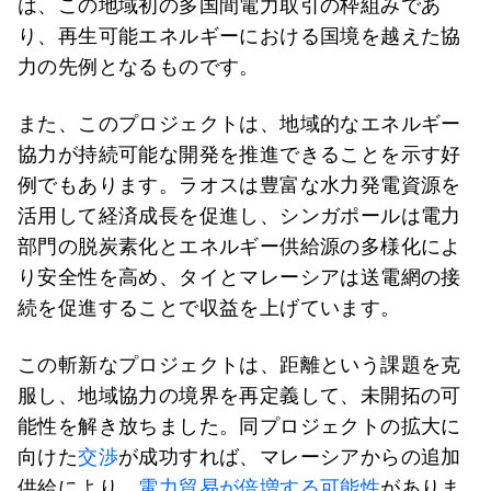
は、この地域初の多国間電力取引の枠組みであ
り、再生可能エネルギーにおける国境を越えた協
力の先例となるものです。
また、このプロジェクトは、地域的なエネルギー
協力が持続可能な開発を推進できることを示す好
例でもあります。ラオスは豊富な水力発電資源を
活用して経済成長を促進し、シンガポールは電力
部門の脱炭素化とエネルギー供給源の多様化によ
り安全性を高め、タイとマレーシアは送電網の接
続を促進することで収益を上げています。
この斬新なプロジェクトは、距離という課題を克
服し、地域協力の境界を再定義して、未開拓の可
能性を解き放ちました。同プロジェクトの拡大に
向けた
交渉
が成功すれば、マレーシアからの追加
供給により、
電力貿易が倍増する可能性
がありま