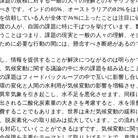
課題の規模に対する一般の人々の理解とのギャップを
べきです。インドの85%、オーストラリアの82%をは
を信頼している人が全体で74%に上ったことは注目に
度の人が、自国の課題に特に干ばつを挙げています。
うことはつまり、課題の現実と一般の人々の理解、そ
ために必要な行動の間には、懸念すべき断絶があるの
し、情報を提供することが解決につながるのは明らか
、気候変動に関する議論の中に水の課題を組み込むこ
の課題はフィードバックループの中で互いに影響し合
環の変化と人間の水利用が気候変動の影響を増幅させ
異常気象を引き起こし、水不足を悪化させます。同様
出される二酸化炭素量の大きさを考慮すると、水を浪
費することでもあります。世界は未だ気候変動の緩和
、脱炭素化への取り組みは拡大しています。この流れ
も対応していくことができるはずです。気候変動に関
全保障を主要なテーマとして取り上げることで、意識