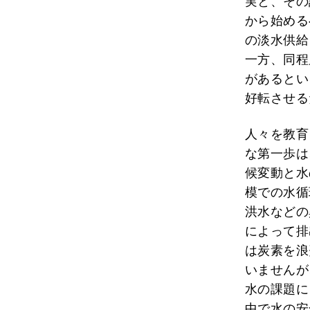
実と、その
から始める
の淡水供給
一方、同程
があるとい
好転させる
人々を教育
な第一歩は
候変動と水
模での水循
洪水などの
によって排
は炭素を浪
いませんが
水の課題に
中で水の安