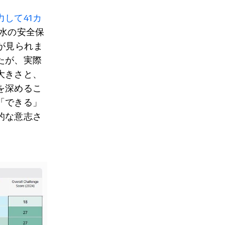
して41カ
も水の安全保
が見られま
たが、実際
大きさと、
を深めるこ
「できる」
的な意志さ