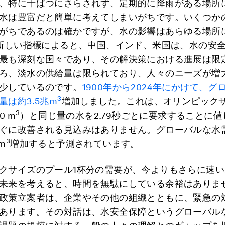
、特に干ばつにさらされず、定期的に降雨がある場所
水は豊富だと簡単に考えてしまいがちです。いくつか
がちであるのは確かですが、水の影響はあらゆる場所
の新しい指標によると、中国、インド、米国は、水の安
最も深刻な国々であり、その解決策における進展は限
ろ、淡水の供給量は限られており、人々のニーズが増
少しているのです。
1900年から2024年にかけて、グ
3
量は約3.5兆m
増加しました。これは、オリンピック
3
0 m
）と同じ量の水を2.79秒ごとに要求することに
ぐに改善される見込みはありません。グローバルな水
3
m
増加すると予測されています。
クサイズのプール1杯分の需要が、今よりもさらに速い
未来を考えると、時間を無駄にしている余裕はありま
政策立案者は、企業やその他の組織とともに、緊急の
あります。その対話は、水安全保障というグローバル