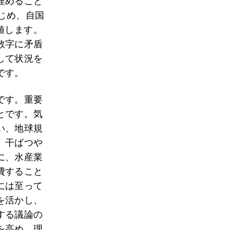
埋めること
じめ、自国
値します。
数字に矛盾
して状況を
です。
です。重要
とです。気
い、地球規
、干ばつや
に、水産業
費すること
には至って
を活かし、
する議論の
を高め、理