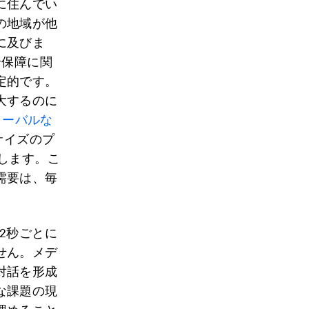
に住んでい
の地域が他
に及びま
全保障に関
定的です。
大するのに
ローバルな
サイズのプ
値します。こ
需要は、毎
2秒ごとに
せん。メデ
対話を形成
な課題の現