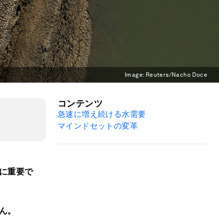
Image:
Reuters/Nacho Doce
コンテンツ
急速に増え続ける水需要
マインドセットの変革
に重要で
ん。