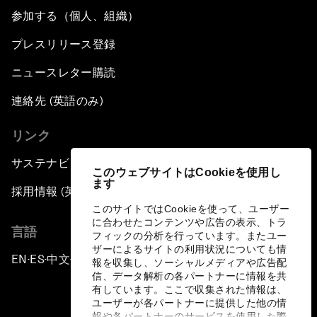
参加する（個人、組織）
プレスリリース登録
ニュースレター購読
連絡先 (英語のみ)
リンク
サステナビリティへの取り組み
このウェブサイトはCookieを使用し
ます
採用情報 (英語のみ)
このサイトではCookieを使って、ユーザー
に合わせたコンテンツや広告の表示、トラ
言語
フィックの分析を行っています。またユー
ザーによるサイトの利用状況についても情
EN
ES
中文
日本語
▪
▪
▪
報を収集し、ソーシャルメディアや広告配
信、データ解析の各パートナーに情報を共
有しています。ここで収集された情報は、
ユーザーが各パートナーに提供した他の情
報や各パートナーのサービスを使用した際