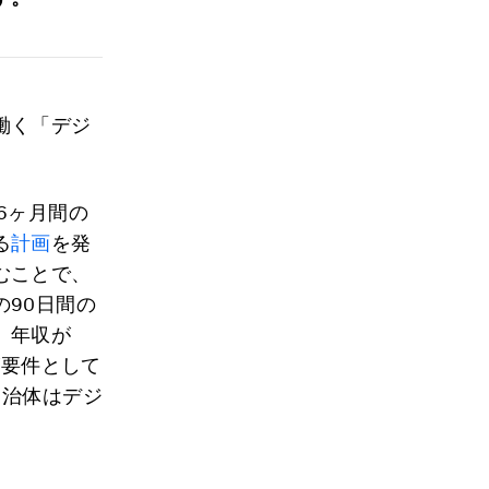
働く「デジ
6ヶ月間の
る
計画
を発
むことで、
90日間の
、年収が
が要件として
自治体はデジ