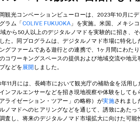
岡観光コンベーションビューローは、2023年10月に
グラム「
COLIVE FUKUOKA
」を実施。米国、メキシコ
地域から50人以上のデジタルノマドを実験的に招き、
した。同プログラムは、デジタルノマド市場に特化し
ングファームである遊行との連携で、1ヶ月間にわた
のコワーキングスペースの提供および地域交流や地元
プなどを
展開
しました。
23年11月には、長崎市において観光庁の補助金を活用
インフルエンサーなどを招き現地視察や体験をしても
アライゼーション・ツアー」の略称）が
実施
されまし
ルノマドへのヒアリングなどを通じて、誘致にあたっ
調査し、将来のデジタルノマド市場拡大に向けた可能