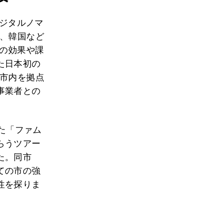
デジタルノマ
、韓国など
その効果や課
た日本初の
り市内を拠点
事業者との
した「ファム
らうツアー
た。同市
ての市の強
性を探りま