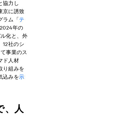
と協力し
東京に誘致
グラム「
テ
2024年の
バル化と、外
12社のシ
して事業のス
マド人材
取り組みを
気込みを
示
で、人