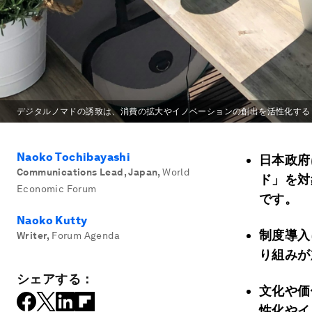
デジタルノマドの誘致は、消費の拡大やイノベーションの創出を活性化する
Naoko Tochibayashi
日本政府
Communications Lead, Japan
,
World
ド」を対
Economic Forum
です。
Naoko Kutty
制度導入
Writer
,
Forum Agenda
り組みが
シェアする：
文化や価
性化やイ