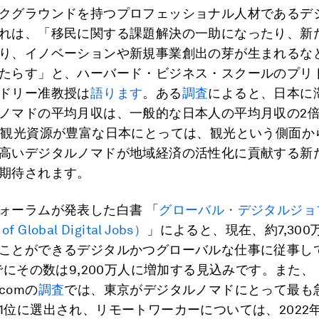
クグラウンドを持つプロフェッショナル人材であるデ
れは、「移民に関する課題解決の一助になったり、新
り、イノベーションや新規事業創出の芽が生まれるな
たらす」と、ハーバード・ビジネス・スクールのプリ
ドリー准教授は
語ります
。ある
調査
によると、日本に
ノマドの平均月収は、一般的な日本人の平均月収の2
。観光資源が豊富な日本にとっては、観光という側面か
高いデジタルノマドが地域経済の活性化に貢献する新
期待されます。
ォーラムが発表した白書 「
グローバル・デジタルジョ
of Global Digital Jobs）
」によると、現在、約7,300
ことができるデジタルかつグローバルな仕事に従事し
までにその数は9,200万人に増加する見込みです。また、
t.comの
調査
では、東京がデジタルノマドにとって最も
1位に選出され、リモートワーカーについては、2022