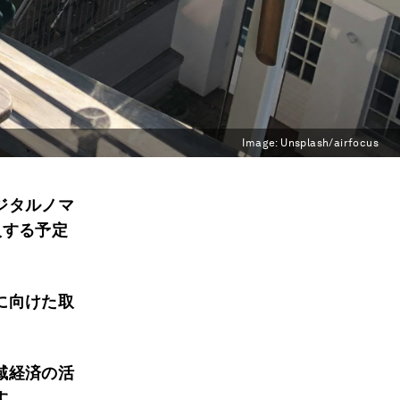
Image:
Unsplash/airfocus
ジタルノマ
入する予定
に向けた取
域経済の活
す。