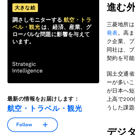
進む
大きな絵
調さしモニターする
航空・トラ
三菱地所は
ベル・観光
は、経済、産業、グ
発表
。高ま
ローバルな問題に影響を与えて
ク企業、ブ
います。
同社は、ブ
契約を可能
国土交通省
ーが多いこ
が日本へ短
最新の情報をお届けします：
上高で20
航空・トラベル・観光
うした課題
Follow
デジ