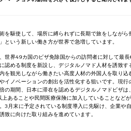
術を駆使して、場所に縛られずに長期で旅をしながら
」という新しい働き方が世界で急増しています。
、世界49カ国のビザ免除国からの訪問者に対して最長
に認める制度を新設し、デジタルノマド人材を誘致す
内を観光しながら働きたい高度人材の外国人を取り込
やイノベーションの創出を活性化する狙いです。現行の
倍の期間、日本に滞在を認めるデジタルノマドビザは
万円以上あることや民間医療保険に加入していることなど
。3月末に予定されている制度導入に先駆け、企業や
誘致に向けた取り組みを進めています。