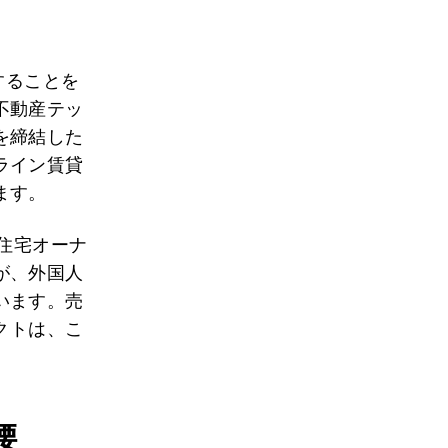
することを
不動産テッ
を締結した
ライン賃貸
ます。
住宅オーナ
が、外国人
います。売
クトは、こ
腰