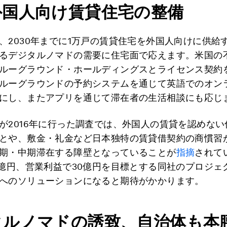
外国人向け賃貸住宅の整備
、2030年までに1万戸の賃貸住宅を外国人向けに供給
るデジタルノマドの需要に住宅面で応えます。米国の
ルーグラウンド・ホールディングスとライセンス契約
ルーグラウンドの予約システムを通じて英語でのオン
にし、またアプリを通じて滞在者の生活相談にも応じ
が2016年に行った調査では、外国人の賃貸を認めない
とや、敷金・礼金など日本独特の賃貸借契約の商慣習
期・中期滞在する障壁となっていることが
指摘
されて
0億円、営業利益で30億円を目標とする同社のプロジェ
へのソリューションになると期待がかかります。
タルノマドの誘致、自治体も本