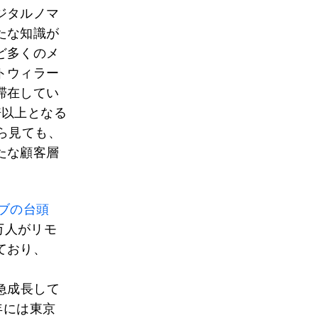
ジタルノマ
たな知識が
ど多くのメ
トウィラー
滞在してい
倍以上となる
ら見ても、
たな顧客層
ブの台頭
万人がリモ
ており、
急成長して
年には東京