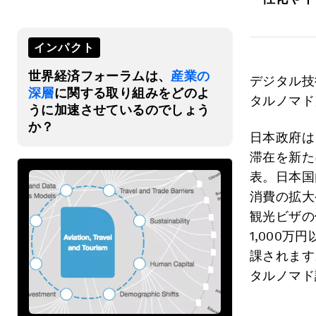
インパクト
世界経済フォーラムは、
産業の
デジタル技
深層
に関する取り組みをどのよ
タルノマド
うに加速させているのでしょう
か？
日本政府は
滞在を新た
表。日本国
消費の拡大
観光ビザの
1,000
課されます
タルノマド