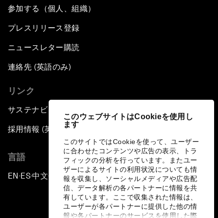
参加する（個人、組織）
プレスリリース登録
ニュースレター購読
連絡先 (英語のみ)
リンク
サステナビリティへの取り組み
このウェブサイトはCookieを使用し
ます
採用情報 (英語のみ)
このサイトではCookieを使って、ユーザー
に合わせたコンテンツや広告の表示、トラ
言語
フィックの分析を行っています。またユー
ザーによるサイトの利用状況についても情
EN
ES
中文
日本語
▪
▪
▪
報を収集し、ソーシャルメディアや広告配
信、データ解析の各パートナーに情報を共
有しています。ここで収集された情報は、
ユーザーが各パートナーに提供した他の情
報や各パートナーのサービスを使用した際