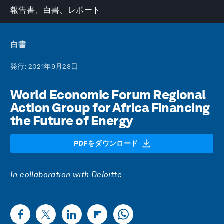
報告書、白書、レポート
白書
発行
: 2021年9月23日
World Economic Forum Regional
Action Group for Africa Financing
the Future of Energy
PDFをダウンロード
In collaboration with Deloitte