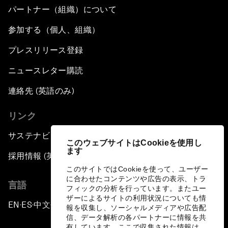
パートナー（組織）について
参加する（個人、組織）
プレスリリース登録
ニュースレター購読
連絡先 (英語のみ)
リンク
サステナビリティへの取り組み
このウェブサイトはCookieを使用し
ます
採用情報 (英語のみ)
このサイトではCookieを使って、ユーザー
に合わせたコンテンツや広告の表示、トラ
言語
フィックの分析を行っています。またユー
ザーによるサイトの利用状況についても情
EN
ES
中文
日本語
▪
▪
▪
報を収集し、ソーシャルメディアや広告配
信、データ解析の各パートナーに情報を共
有しています。ここで収集された情報は、