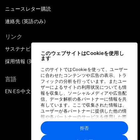
ニュースレター購読
連絡先 (英語のみ)
リンク
サステナビリティへの取り組み
このウェブサイトはCookieを使用し
ます
採用情報 (英語のみ)
このサイトではCookieを使って、ユーザー
に合わせたコンテンツや広告の表示、トラ
言語
フィックの分析を行っています。またユー
ザーによるサイトの利用状況についても情
EN
ES
中文
日本語
▪
▪
▪
報を収集し、ソーシャルメディアや広告配
信、データ解析の各パートナーに情報を共
有しています。ここで収集された情報は、
ユーザーが各パートナーに提供した他の情
報や各パートナーのサービスを使用した際
に収集された情報と組み合わされ、各パー
拒否
トナーによって使用されることがありま
プライバシーポリシーと利用規約
す。