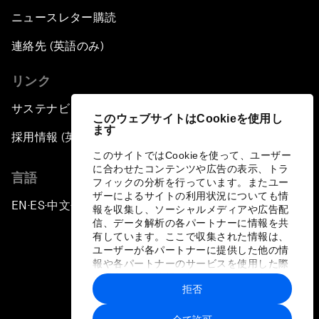
ニュースレター購読
連絡先 (英語のみ)
リンク
サステナビリティへの取り組み
このウェブサイトはCookieを使用し
ます
採用情報 (英語のみ)
このサイトではCookieを使って、ユーザー
に合わせたコンテンツや広告の表示、トラ
言語
フィックの分析を行っています。またユー
ザーによるサイトの利用状況についても情
EN
ES
中文
日本語
▪
▪
▪
報を収集し、ソーシャルメディアや広告配
信、データ解析の各パートナーに情報を共
有しています。ここで収集された情報は、
ユーザーが各パートナーに提供した他の情
報や各パートナーのサービスを使用した際
に収集された情報と組み合わされ、各パー
拒否
トナーによって使用されることがありま
プライバシーポリシーと利用規約
す。