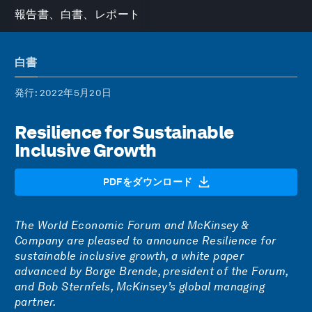
報告書、白書、レポート
白書
発行
: 2022年5月20日
Resilience for Sustainable
Inclusive Growth
PDFをダウンロード
The World Economic Forum and McKinsey &
Company are pleased to announce Resilience for
sustainable inclusive growth, a white paper
advanced by Borge Brende, president of the Forum,
and Bob Sternfels, McKinsey’s global managing
partner.