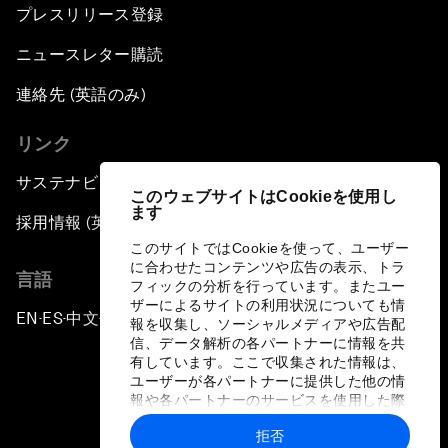
プレスリリース登録
ニュースレター購読
連絡先 (英語のみ)
リンク
サステナビリティへの取り組み
このウェブサイトはCookieを使用し
ます
採用情報 (英語のみ)
このサイトではCookieを使って、ユーザー
に合わせたコンテンツや広告の表示、トラ
言語
フィックの分析を行っています。またユー
ザーによるサイトの利用状況についても情
EN
ES
中文
日本語
▪
▪
▪
報を収集し、ソーシャルメディアや広告配
信、データ解析の各パートナーに情報を共
有しています。ここで収集された情報は、
ユーザーが各パートナーに提供した他の情
報や各パートナーのサービスを使用した際
に収集された情報と組み合わされ、各パー
拒否
トナーによって使用されることがありま