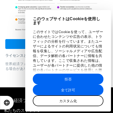
このウェブサイトはCookieを使用し
ます
このサイトではCookieを使って、ユーザー
に合わせたコンテンツや広告の表示、トラ
フィックの分析を行っています。またユー
PDFをダウンロード
ザーによるサイトの利用状況についても情
報を収集し、ソーシャルメディアや広告配
ライセンスと再発行
信、データ解析の各パートナーに情報を共
有しています。ここで収集された情報は、
世界経済フォーラムレポートは、
利用規約
に従って再公開され
ユーザーが各パートナーに提供した他の情
る場合があります。
報や各パートナーのサービスを使用した際
に収集された情報と組み合わされ、各パー
拒否
トナーによって使用されることがありま
す。
全て許可
世界経済フォーラムについて
カスタム化
EN
ES
中文
日本語
私たちのストラテジー