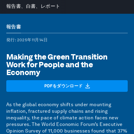
報告書、白書、レポート
報告書
発行
: 2025年11月14日
Making the Green Transition
Work for People and the
Economy
PDFをダウンロード
As the global economy shifts under mounting
inflation, fractured supply chains and rising
inequality, the pace of climate action faces new
pressures. The World Economic Forum’s Executive
Opinion Survey of 11,000 businesses found that 37%