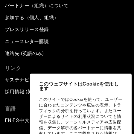
パートナー（組織）について
参加する（個人、組織）
プレスリリース登録
ニュースレター購読
連絡先 (英語のみ)
リンク
サステナビリティへの取り組み
このウェブサイトはCookieを使用し
ます
採用情報 (英語のみ)
このサイトではCookieを使って、ユーザー
に合わせたコンテンツや広告の表示、トラ
言語
フィックの分析を行っています。またユー
ザーによるサイトの利用状況についても情
EN
ES
中文
日本語
▪
▪
▪
報を収集し、ソーシャルメディアや広告配
信、データ解析の各パートナーに情報を共
有しています。ここで収集された情報は、