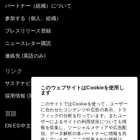
パートナー（組織）について
参加する（個人、組織）
プレスリリース登録
ニュースレター購読
連絡先 (英語のみ)
リンク
サステナビリティへの取り組み
このウェブサイトはCookieを使用し
ます
採用情報 (英語のみ)
このサイトではCookieを使って、ユーザー
に合わせたコンテンツや広告の表示、トラ
言語
フィックの分析を行っています。またユー
ザーによるサイトの利用状況についても情
EN
ES
中文
日本語
▪
▪
▪
報を収集し、ソーシャルメディアや広告配
信、データ解析の各パートナーに情報を共
有しています。ここで収集された情報は、