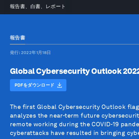
報告書、白書、レポート
報告書
発行
: 2022年1月18日
Global Cybersecurity Outlook 202
PDFをダウンロード
The first Global Cybersecurity Outlook flag
analyzes the near-term future cybersecurit
remote working during the COVID-19 pande
cyberattacks have resulted in bringing cyb