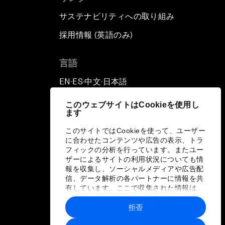
サステナビリティへの取り組み
採用情報 (英語のみ)
て
言語
EN
ES
中文
日本語
▪
▪
▪
このウェブサイトはCookieを使用し
ます
このサイトではCookieを使って、ユーザー
に合わせたコンテンツや広告の表示、トラ
フィックの分析を行っています。またユー
ザーによるサイトの利用状況についても情
報を収集し、ソーシャルメディアや広告配
信、データ解析の各パートナーに情報を共
有しています。ここで収集された情報は、
ユーザーが各パートナーに提供した他の情
報や各パートナーのサービスを使用した際
拒否
に収集された情報と組み合わされ、各パー