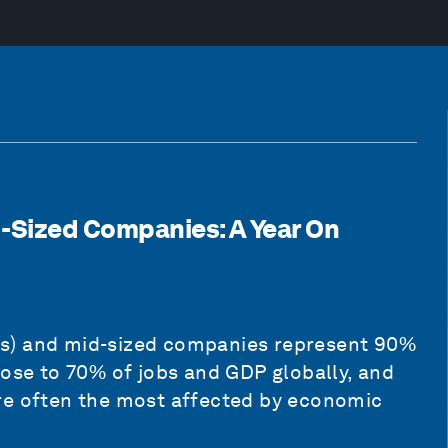
-Sized Companies: A Year On
Es) and mid-sized companies represent 90%
lose to 70% of jobs and GDP globally, and
y are often the most affected by economic