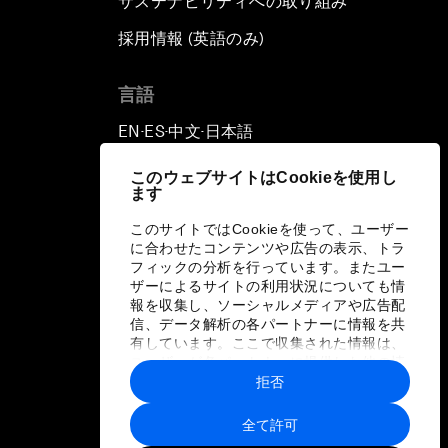
サステナビリティへの取り組み
採用情報 (英語のみ)
て
言語
EN
ES
中文
日本語
▪
▪
▪
このウェブサイトはCookieを使用し
ます
このサイトではCookieを使って、ユーザー
に合わせたコンテンツや広告の表示、トラ
フィックの分析を行っています。またユー
ザーによるサイトの利用状況についても情
報を収集し、ソーシャルメディアや広告配
信、データ解析の各パートナーに情報を共
有しています。ここで収集された情報は、
ユーザーが各パートナーに提供した他の情
報や各パートナーのサービスを使用した際
拒否
に収集された情報と組み合わされ、各パー
トナーによって使用されることがありま
全て許可
す。