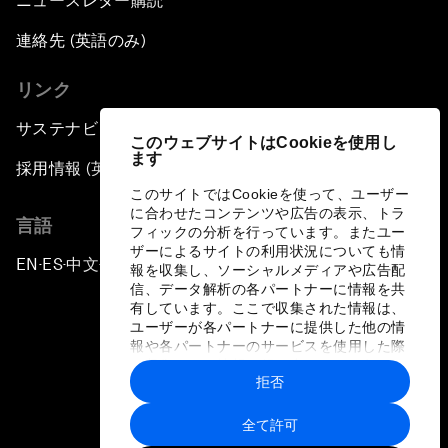
ニュースレター購読
連絡先 (英語のみ)
リンク
サステナビリティへの取り組み
このウェブサイトはCookieを使用し
ます
採用情報 (英語のみ)
このサイトではCookieを使って、ユーザー
に合わせたコンテンツや広告の表示、トラ
言語
フィックの分析を行っています。またユー
ザーによるサイトの利用状況についても情
EN
ES
中文
日本語
▪
▪
▪
報を収集し、ソーシャルメディアや広告配
信、データ解析の各パートナーに情報を共
有しています。ここで収集された情報は、
ユーザーが各パートナーに提供した他の情
報や各パートナーのサービスを使用した際
に収集された情報と組み合わされ、各パー
拒否
トナーによって使用されることがありま
プライバシーポリシーと利用規約
す。
全て許可
サイトマップ