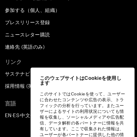
参加する（個人、組織）
プレスリリース登録
ニュースレター購読
連絡先 (英語のみ)
リンク
サステナビリティへの取り組み
このウェブサイトはCookieを使用し
ます
採用情報 (英語のみ)
このサイトではCookieを使って、ユーザー
に合わせたコンテンツや広告の表示、トラ
言語
フィックの分析を行っています。またユー
ザーによるサイトの利用状況についても情
EN
ES
中文
日本語
▪
▪
▪
報を収集し、ソーシャルメディアや広告配
信、データ解析の各パートナーに情報を共
有しています。ここで収集された情報は、
ユーザーが各パートナーに提供した他の情