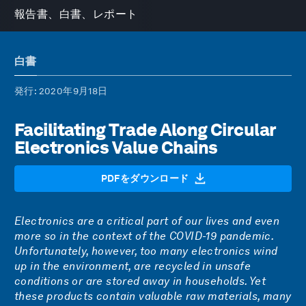
報告書、白書、レポート
白書
発行
: 2020年9月18日
Facilitating Trade Along Circular
Electronics Value Chains
PDFをダウンロード
Electronics are a critical part of our lives and even
more so in the context of the COVID-19 pandemic.
Unfortunately, however, too many electronics wind
up in the environment, are recycled in unsafe
conditions or are stored away in households. Yet
these products contain valuable raw materials, many