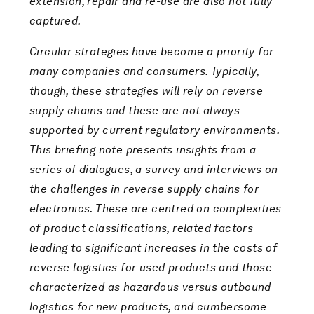
extension, repair and re-use are also not fully
captured.
Circular strategies have become a priority for
many companies and consumers. Typically,
though, these strategies will rely on reverse
supply chains and these are not always
supported by current regulatory environments.
This briefing note presents insights from a
series of dialogues, a survey and interviews on
the challenges in reverse supply chains for
electronics. These are centred on complexities
of product classifications, related factors
leading to significant increases in the costs of
reverse logistics for used products and those
characterized as hazardous versus outbound
logistics for new products, and cumbersome