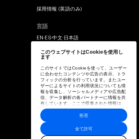
採用情報 (英語のみ)
て
言語
EN
ES
中文
日本語
▪
▪
▪
このウェブサイトはCookieを使用し
ます
このサイトではCookieを使って、ユーザー
に合わせたコンテンツや広告の表示、トラ
フィックの分析を行っています。またユー
ザーによるサイトの利用状況についても情
報を収集し、ソーシャルメディアや広告配
信、データ解析の各パートナーに情報を共
有しています。ここで収集された情報は、
ユーザーが各パートナーに提供した他の情
報や各パートナーのサービスを使用した際
拒否
に収集された情報と組み合わされ、各パー
トナーによって使用されることがありま
全て許可
す。