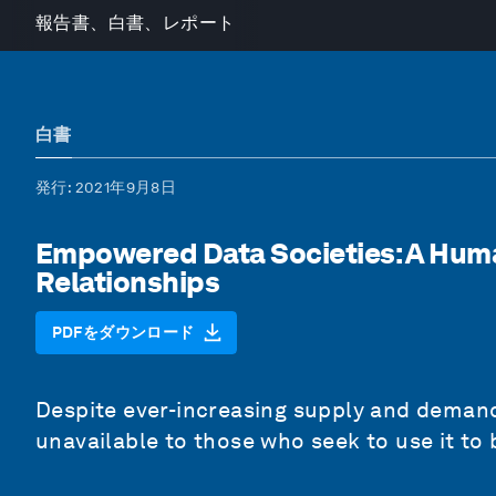
報告書、白書、レポート
白書
発行
: 2021年9月8日
Empowered Data Societies: A Hum
Relationships
PDFをダウンロード
Despite ever-increasing supply and demand
unavailable to those who seek to use it to