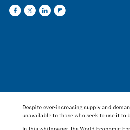
Despite ever-increasing supply and deman
unavailable to those who seek to use it to
In this whitepaper, the World Economic For