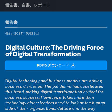
報告書、白書、レポート
報告書
発行
: 2021年6月29日
Digital Culture: The Driving Force
of Digital Transformation
PDFをダウンロード
D
igital technology and business models are driving
business disruption. The pandemic has accelerated
this trend, making digital transformation critical for
business success. However, it takes more than
technology alone; leaders need to look at the human
side of their organizations. Culture and the way