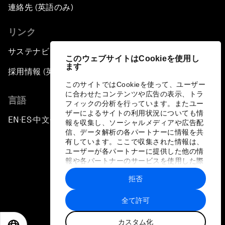
連絡先 (英語のみ)
リンク
サステナビリティへの取り組み
このウェブサイトはCookieを使用し
ます
採用情報 (英語のみ)
このサイトではCookieを使って、ユーザー
に合わせたコンテンツや広告の表示、トラ
言語
フィックの分析を行っています。またユー
ザーによるサイトの利用状況についても情
EN
ES
中文
日本語
▪
▪
▪
報を収集し、ソーシャルメディアや広告配
信、データ解析の各パートナーに情報を共
有しています。ここで収集された情報は、
ユーザーが各パートナーに提供した他の情
報や各パートナーのサービスを使用した際
に収集された情報と組み合わされ、各パー
拒否
トナーによって使用されることがありま
プライバシーポリシーと利用規約
す。
全て許可
サイトマップ
カスタム化
©
2026
世界経済フォーラム