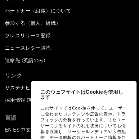
パートナー（組織）について
参加する（個人、組織）
プレスリリース登録
ニュースレター購読
連絡先 (英語のみ)
リンク
サステナビリティへの取り組み
このウェブサイトはCookieを使用し
ます
採用情報 (英語のみ)
このサイトではCookieを使って、ユーザー
に合わせたコンテンツや広告の表示、トラ
言語
フィックの分析を行っています。またユー
ザーによるサイトの利用状況についても情
EN
ES
中文
日本語
▪
▪
▪
報を収集し、ソーシャルメディアや広告配
信、データ解析の各パートナーに情報を共