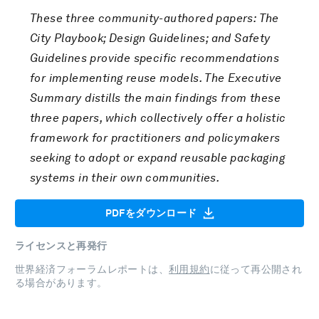
These three community-authored papers: The
City Playbook; Design Guidelines; and Safety
Guidelines provide specific recommendations
for implementing reuse models. The Executive
Summary distills the main findings from these
three papers, which collectively offer a holistic
framework for practitioners and policymakers
seeking to adopt or expand reusable packaging
systems in their own communities.
PDFをダウンロード
ライセンスと再発行
世界経済フォーラムレポートは、
利用規約
に従って再公開され
る場合があります。