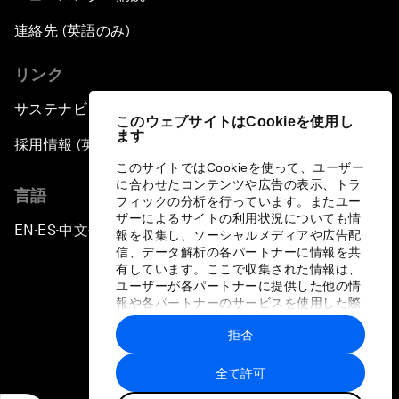
連絡先 (英語のみ)
リンク
サステナビリティへの取り組み
このウェブサイトはCookieを使用し
ます
採用情報 (英語のみ)
このサイトではCookieを使って、ユーザー
に合わせたコンテンツや広告の表示、トラ
言語
フィックの分析を行っています。またユー
ザーによるサイトの利用状況についても情
EN
ES
中文
日本語
▪
▪
▪
報を収集し、ソーシャルメディアや広告配
信、データ解析の各パートナーに情報を共
有しています。ここで収集された情報は、
ユーザーが各パートナーに提供した他の情
報や各パートナーのサービスを使用した際
に収集された情報と組み合わされ、各パー
拒否
トナーによって使用されることがありま
プライバシーポリシーと利用規約
す。
全て許可
サイトマップ