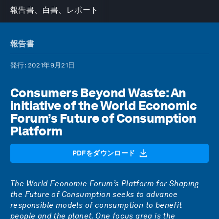
報告書、白書、レポート
報告書
発行
: 2021年9月21日
Consumers Beyond Waste: An
initiative of the World Economic
Forum’s Future of Consumption
Platform
PDFをダウンロード
The World Economic Forum’s Platform for Shaping
the Future of Consumption seeks to advance
responsible models of consumption to benefit
people and the planet. One focus area is the