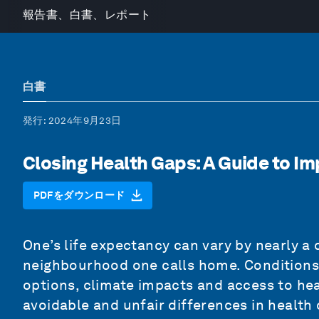
報告書、白書、レポート
白書
発行
: 2024年9月23日
Closing Health Gaps: A Guide to I
PDFをダウンロード
One’s life expectancy can vary by nearly a
neighbourhood one calls home. Conditions
options, climate impacts and access to hea
avoidable and unfair differences in healt