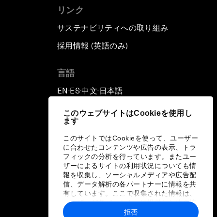
リンク
サステナビリティへの取り組み
採用情報 (英語のみ)
て
言語
EN
ES
中文
日本語
▪
▪
▪
このウェブサイトはCookieを使用し
ます
このサイトではCookieを使って、ユーザー
に合わせたコンテンツや広告の表示、トラ
フィックの分析を行っています。またユー
ザーによるサイトの利用状況についても情
報を収集し、ソーシャルメディアや広告配
信、データ解析の各パートナーに情報を共
有しています。ここで収集された情報は、
ユーザーが各パートナーに提供した他の情
報や各パートナーのサービスを使用した際
拒否