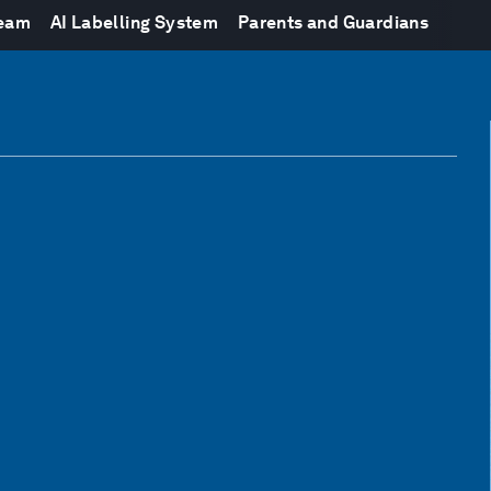
team
AI Labelling System
Parents and Guardians