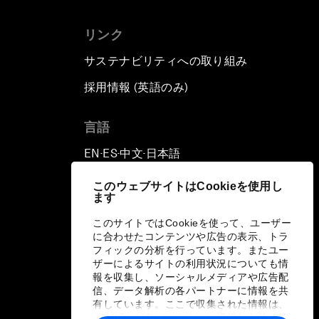
リンク
サステナビリティへの取り組み
採用情報 (英語のみ)
て
言語
EN
ES
中文
日本語
▪
▪
▪
このウェブサイトはCookieを使用し
ます
このサイトではCookieを使って、ユーザー
に合わせたコンテンツや広告の表示、トラ
フィックの分析を行っています。またユー
ザーによるサイトの利用状況についても情
報を収集し、ソーシャルメディアや広告配
信、データ解析の各パートナーに情報を共
有しています。ここで収集された情報は、
ユーザーが各パートナーに提供した他の情