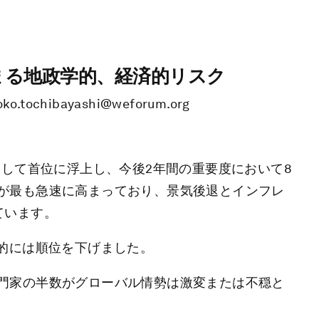
高まる地政学的、経済的リスク
hibayashi@weforum.org
として首位に浮上し、今後2年間の重要度において8
が最も急速に高まっており、景気後退とインフレ
ています。
期的には順位を下げました。
門家の半数がグローバル情勢は激変または不穏と