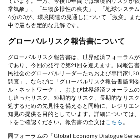
ています。一方、今後10年間では環境的リスクが
常気象」、「生物多様性の喪失」、「地球システム
4分の3が、環境関連の見通しについて「激変」ま
中で最も否定的な見解です。
グローバルリスク報告書について
グローバルリスク報告書は、世界経済フォーラムが
であり、今回の発行で第21回を迎えます。同報告
民社会のグローバルリーダーたちおよび専門家1,3
調査」、ならびに「グローバルリスク報告書諮問委
ル・ネットワーク」、および世界経済フォーラムの
し迫ったリスク、短期的なリスク、長期的なリスク
処するための先見性を備えると同時に、レジリエン
知見の提供を目的としています。詳細については、
トをご確認ください。報告書の全文は
こちら
。
同フォーラムの「Global Economy Dialogu