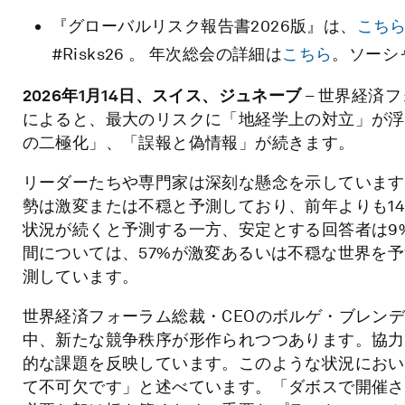
『グローバルリスク報告書2026版』は、
こち
#Risks26 。 年次総会の詳細は
こちら
。ソーシ
2026
年
1
月
14
日、スイス、ジュネーブ
– 世界経済
によると、最大のリスクに「地経学上の対立」が浮
の二極化」、「誤報と偽情報」が続きます。
リーダーたちや専門家は深刻な懸念を示しています
勢は激変または不穏と予測しており、前年よりも1
状況が続くと予測する一方、安定とする回答者は9%
間については、57%が激変あるいは不穏な世界を予
測しています。
世界経済フォーラム総裁・CEOのボルゲ・ブレン
中、新たな競争秩序が形作られつつあります。協力
的な課題を反映しています。このような状況におい
て不可欠です」と述べています。「ダボスで開催さ