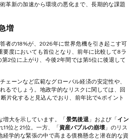
術革新の加速から環境の悪化まで、長期的な課題
急増
者の18%が、2026年に世界危機を引き起こす可
重要度においても首位となり、前年に比較して8ラ
年の第2位に上がり、今後2年間では第5位に後退して
チェーンなど広範なグローバル経済の安定性や、
れるでしょう。地政学的なリスクに関しては、回
は断片化すると見込んでおり、前年比で4ポイント
な増大を示しています。「
景気後退
」および「
イン
11位と21位。一方、「
資産バブルの崩壊
」のリス
た地経学的な緊張の中で高まる債務懸念と潜在的な資