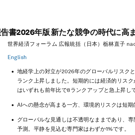
告書2026年版 新たな競争の時代に
世界経済フォーラム 広報統括（日本）栃林直子 naoko.toc
English
地経学上の対立が2026年のグローバルリスク
ランク上昇しました。短期的には経済的リスク
はいずれも前年比で8ランクアップと急上昇し
AIへの懸念が高まる一方、環境的リスクは短
グローバルな見通しは不透明なままであり、専
予測。平静を見込む専門家はわずか1%です。