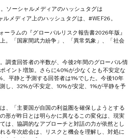
ら
。ソーシャルメディアのハッシュタグは
ャルメディア上のハッシュタグは、#WEF26。
フォーラムの『グローバルリスク報告書2026年版』
上。「国家間武力紛争」、「異常気象」、「社会
。調査回答者の半数が、今後2年間のグローバル情
4ポイント増加。さらに40%が少なくとも不安定な
、平静と予測する回答者は1%でした。今後10年
測し、32%が不安定、10%が安定、1%が平静を予
デは、「主要国が自国の利益圏を確保しようとする
の形が昨日とは明らかに異なるこの変化は、現実
ては、協調的なアプローチと対話の力が依然とし
れる年次総会は、リスクと機会を理解し、対処に