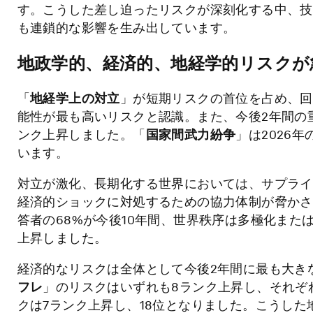
す。こうした差し迫ったリスクが深刻化する中、技
も連鎖的な影響を生み出しています。
地政学的、経済的、地経学的リスクが
「
地経学上の対立
」が短期リスクの首位を占め、回答
能性が最も高いリスクと認識。また、今後2年間の
ンク上昇しました。「
国家間武力紛争
」は2026
います。
対立が激化、長期化する世界においては、サプライ
経済的ショックに対処するための協力体制が脅かさ
答者の68%が今後10年間、世界秩序は多極化また
上昇しました。
経済的なリスクは全体として今後2年間に最も大き
フレ
」のリスクはいずれも8ランク上昇し、それぞれ
クは7ランク上昇し、18位となりました。こうし