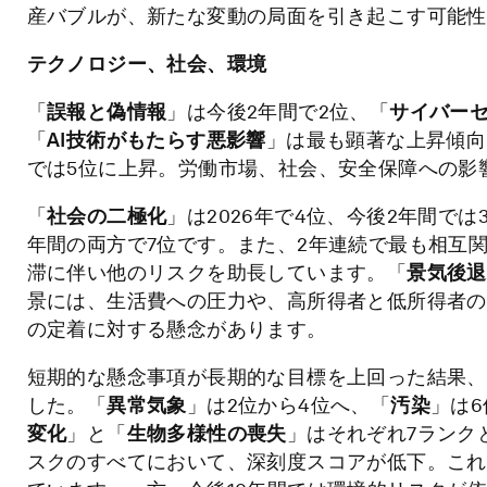
産バブルが、新たな変動の局面を引き起こす可能性
テクノロジー、社会、環境
「
誤報と偽情報
」は今後2年間で2位、「
サイバー
「
AI
技術がもたらす悪影響
」は最も顕著な上昇傾向
では5位に上昇。労働市場、社会、安全保障への影
「
社会の二極化
」は2026年で4位、今後2年間で
年間の両方で7位です。また、2年連続で最も相互
滞に伴い他のリスクを助長しています。「
景気後退
景には、生活費への圧力や、高所得者と低所得者の
の定着に対する懸念があります。
短期的な懸念事項が長期的な目標を上回った結果、
した。「
異常気象
」は2位から4位へ、「
汚染
」は
変化
」と「
生物多様性の喪失
」はそれぞれ7ランク
スクのすべてにおいて、深刻度スコアが低下。これ