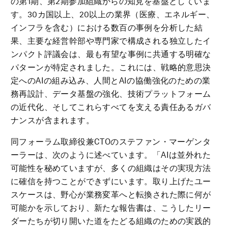
の第1期、第2期参加組織からの知見を基盤としていま
す。30カ国以上、20以上の業界（医療、エネルギー、
インフラを含む）における数百の事例を分析した結
果、主要な経営幹部や専門家で構成される独立したイ
ンパクト評議会は、最も有望な事例に共通する明確な
パターンが特定されました。これには、戦略的意思決
定へのAIの組み込み、人間とAIの協働強化のための業
務再設計、データ基盤の強化、技術プラットフォーム
の近代化、そしてこれらすべてを支える責任あるガバ
ナンスが含まれます。
同フォーラム取締役兼CTOのステファン・マーゲンタ
ーラーは、次のように述べています。「AIは並外れた
可能性を秘めていますが、多くの組織はその実現方法
に確信を持つことができずにいます。取り上げたユー
スケースは、野心が業務変革へと転換された際に何が
可能かを示しており、新たな報告書は、こうしたリー
ダーたちが切り開いた道をたどる組織のための実践的