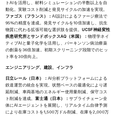
トAIを活用し、材料シミュレーションの半数以上を自
動化。実験コスト削減と発見サイクルの加速を実現。
ファゴス（フランス）：
AI設計によるファージ療法で
95%の精度を達成。発見サイクルを10倍加速し、抗生
物質に代わる拡張可能な選択肢を提供。
UCSF
神経変性
疾患研究所とサンドボックス
AQ
（米国）：
物理学ネイ
ティブAIと量子化学を活用し、パーキンソン病治療薬
の創薬を36倍加速。初期スクリーニング段階でのヒッ
ト率を30倍向上。
エンジニアリング、建設、インフラ
日立レール（日本）：
AI分析プラットフォームによる
鉄道運営の統合を実現。状態ベースの最適化により遅
延削減、車両基地のエネルギー使用量削減、保守コス
ト削減を達成。
富士通（日本）：
サプライチェーン全
体にAIエージェントを展開し、リアルタイム自律予測
により在庫コストを1,500万ドル削減、在庫を2,000万