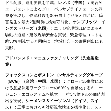
ドル削減、運用要員を半減。
レノボ（中国）：
統合AI
エージェントによるグローバルサプライチェーンの調
整を実現し、物流精度を30%向上させると同時に、障
害発生を最大2週間前に検知可能化。
ケンブリッジ・イ
ンダストリーズ（米国）：
エッジ管理型LLMによるAI
駆動の道路・建設現場安全を実現。緊急修理コストを
約50%削減すると同時に、地域社会への雇用創出にも
貢献。
アドバンスド・マニュファクチャリング（先進製造
業）
フォックスコンとボストンコンサルティンググループ
（
BCG
）（台湾・中国、米国）：
グローバル事業にお
ける意思決定ワークフローの80%を自動化するAIエー
ジェントエコシステムを拡大し、推定8億ドルの価値創
出を実現。
シーメンス＆イーソン
AI
（ドイツ、スイ
ス）：
工場におけるAI対応視覚検査を標準化し、ステ