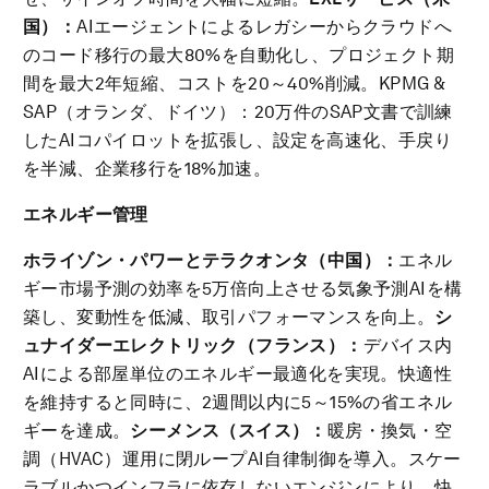
国）：
AIエージェントによるレガシーからクラウドへ
のコード移行の最大80%を自動化し、プロジェクト期
間を最大2年短縮、コストを20～40%削減。KPMG &
SAP（オランダ、ドイツ）：20万件のSAP文書で訓練
したAIコパイロットを拡張し、設定を高速化、手戻り
を半減、企業移行を18%加速。
エネルギー管理
ホライゾン・パワーとテラクオンタ（中国）：
エネル
ギー市場予測の効率を5万倍向上させる気象予測AIを構
築し、変動性を低減、取引パフォーマンスを向上。
シ
ュナイダーエレクトリック（フランス）：
デバイス内
AIによる部屋単位のエネルギー最適化を実現。快適性
を維持すると同時に、2週間以内に5～15%の省エネル
ギーを達成。
シーメンス（スイス）：
暖房・換気・空
調（HVAC）運用に閉ループAI自律制御を導入。スケー
ラブルかつインフラに依存しないエンジンにより、快