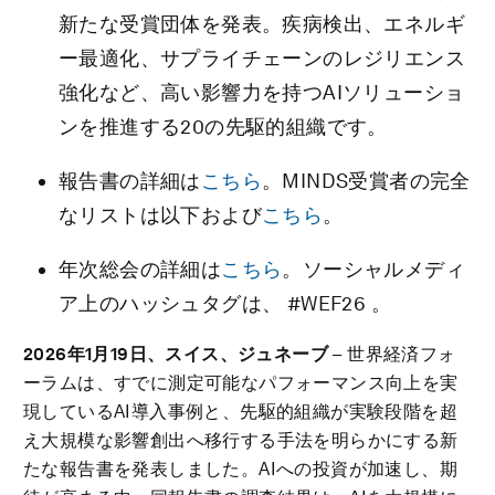
新たな受賞団体を発表。疾病検出、エネルギ
ー最適化、サプライチェーンのレジリエンス
強化など、高い影響力を持つAIソリューショ
ンを推進する20の先駆的組織です。
報告書の詳細は
こちら
。MINDS受賞者の完全
なリストは以下および
こちら
。
年次総会の詳細は
こちら
。ソーシャルメディ
ア上のハッシュタグは、 #WEF26 。
2026
年
1
月
19
日、スイス、ジュネーブ
– 世界経済フォ
ーラムは、すでに測定可能なパフォーマンス向上を実
現しているAI導入事例と、先駆的組織が実験段階を超
え大規模な影響創出へ移行する手法を明らかにする新
たな報告書を発表しました。AIへの投資が加速し、期