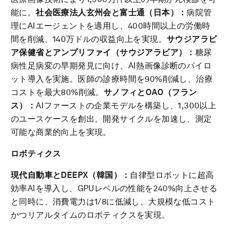
能に。
社会医療法人玄州会と富士通（日本）：
病院管
理にAIエージェントを適用し、400時間以上の労働時
間を削減、140万ドルの収益向上を実現。
サウジアラビ
ア保健省とアンプリファイ（サウジアラビア）：
糖尿
病性足病変の早期発見に向け、AI熱画像診断のパイロ
ット導入を実施。医師の診療時間を90%削減し、治療
コストを最大80%削減。
サノフィと
OAO
（フラン
ス）：
AIファーストの企業モデルを構築し、1,300以上
のユースケースを創出。開発サイクルを加速し、測定
可能な商業的向上を実現。
ロボティクス
現代自動車と
DEEPX
（韓国）：
自律型ロボットに超高
効率AIを導入し、GPUレベルの性能を240%向上させる
と同時に、消費電力は1/8に低減し、大規模な低コスト
かつリアルタイムのロボティクスを実現。