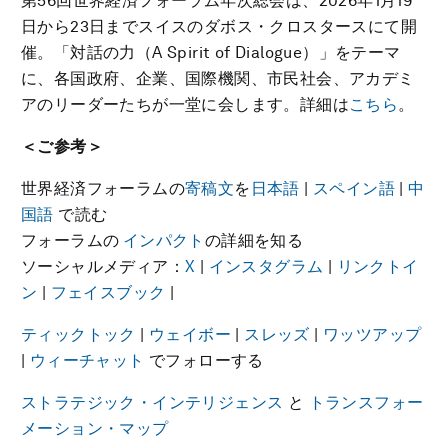
第56回世界経済フォーラム年次総会は、2026年1月19
日から23日までスイスのダボス・クロスタースにて開
催。「対話の力（A Spirit of Dialogue）」をテーマ
に、各国政府、企業、国際機関、市民社会、アカデミ
アのリーダーたちが一堂に会します。詳細は
こちら
。
＜ご参考＞
世界経済フォーラムの
寄稿文
を
日本語
|
スペイン語
|
中
国語
で読む
フォーラムの
インパクト
の詳細を知る
ソーシャルメディア：
X
|
インスタグラム
|
リンクトイ
ン
|
フェイスブック
|
ティックトック
|
ウェイボー
|
スレッズ
|
ワッツアップ
|
ウィーチャット
でフォローする
ストラテジック・インテリジェンス
と
トランスフォー
メーション・マップ