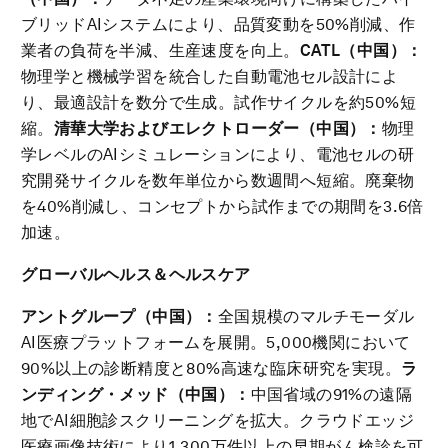
ブリッドAIシステムにより、品質変動を50%削減、作
業者の負荷を半減、生産速度を向上。
CATL
（中国）：
物理学と機械学習を統合した自動電池セル設計によ
り、最適設計を数分で生成。試作サイクルを約50%短
縮。
清華大学およびエレクトローダー（中国）：
物理
学レベルのAIシミュレーションにより、電池セルの研
究開発サイクルを数年単位から数週間へ短縮。廃棄物
を40%削減し、コンセプトから試作までの期間を3.6倍
加速。
グローバルヘルス＆ヘルスケア
アントグループ（中国）：
全国規模のマルチモーダル
AI医療プラットフォームを展開。5,000機関において
90%以上の診断精度と80%高速な臨床研究を実現。
ラ
ンディング・メッド（中国）：
中国省域の91%の遠隔
地でAI細胞診スクリーニングを拡大。クラウドエッジ
医療画像技術により1,300万件以上の早期がん検診を可