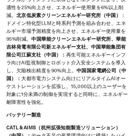
適性を25%向上させ、エネルギー使用量を6%以上削
減。
北京低炭素クリーンエネルギー研究所（中国）
：
ドメイン特化型LLMと時系列予測を組み合わせ、エネ
ルギー市場予測精度を向上させ、エネルギー使用量を
95%削減。
中国華能クリーンエネルギー研究所、華能
吉林発電有限公司新エネルギー支社、中国華能集団有
限公司江蘇支社（中国）：
再生可能エネルギーインフ
ラ向けAI監視制御とロボット介入安全システムを導入
し、欠陥検出精度を90%向上。
中国国家電網公司（中
国）：
大都市電力システム向けにリアルタイムAIオー
ケストレーションを拡張し、15,000以上のユーザーを
対象に1分未満の制御を実現すると同時に、エネルギー
耐障害性を強化。
バッテリー製造
CATL & AIMS
（杭州拡張知能製造ソリューション）
（中国）：
データ不足の産業環境向けに構築したハイ