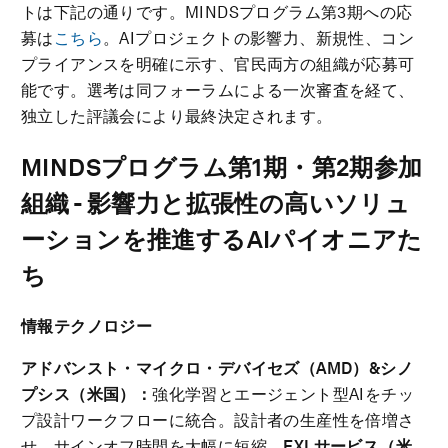
トは下記の通りです。MINDSプログラム第3期への応
募は
こちら
。AIプロジェクトの影響力、新規性、コン
プライアンスを明確に示す、官民両方の組織が応募可
能です。選考は同フォーラムによる一次審査を経て、
独立した評議会により最終決定されます。
MINDS
プログラム第
1
期・第
2
期参加
組織
-
影響力と拡張性の高いソリュ
ーションを推進する
AI
パイオニアた
ち
情報テクノロジー
アドバンスト・マイクロ・デバイセズ（
AMD
）
&
シノ
プシス（米国）：
強化学習とエージェント型AIをチッ
プ設計ワークフローに統合。設計者の生産性を倍増さ
せ、サインオフ時間を大幅に短縮。
EXL
サービス（米