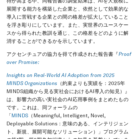
待が高まる中、同報告書の調査結果は、AIを大規模に
展開する能力を構築した企業と、依然として効果的な
導入に苦戦する企業との間の格差が拡大していること
を浮き彫りにしています。また、実世界のユースケー
スから得られた教訓を通じ、この格差をどのように解
消することができるかを示しています。
アクセンチュアの協力を得て作成された報告書『
Proof
over Promise:
Insights on Real-World AI Adoption from 2025
MINDS Organizations
（約束よりも実績を：2025年
MINDS組織から見る実社会におけるAI導入の知見）』
は、影響力の高い実社会のAI応用事例をまとめたもの
です。これは、同フォーラムの
「
MINDS
（Meaningful, Intelligent, Novel,
Deployable Solutions：意味のある、インテリジェン
ト、新規、展開可能なソリューション）」プログラム