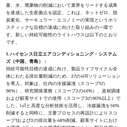
量、水、廃棄物の削減において業界をリードする成果
を達成した生産拠点を認定。これは、ネットゼロ、脱
炭素化、サーキュラー・エコノミーの実現というホリ
スティックな目標の達成に向けた取り組みの一環で
す。新しい持続可能性のライトハウスは以下のとおり
です。
1. ハイセンス日立エアコンディショニング・システム
ズ（中国、青島）：
持続可能性目標の達成に向け、製品ライフサイクル全
体にわたる排出量削減のため、27の4IRソリューション
を導入。対象は、社内の冷媒漏洩（スコープ1の
96%）、研究開発業務（スコープ2の46%）、資材調達
および顧客サイトでの使用（スコープ3の90%以上）で
した。IoTと高度な分析技術を活用し、冷媒漏洩を56%
削減すると同時に、主要プロセスの再設計によりスコ
ープ1および2の排出量を48%削減。顧客サイトにおけ