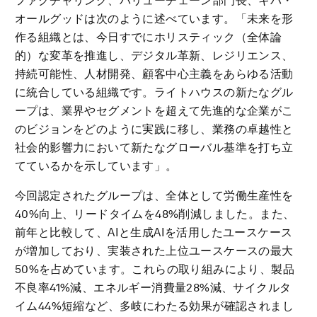
ファクチャリング、バリューチェーン部門長、キバ・
オールグッドは次のように述べています。「未来を形
作る組織とは、今日すでにホリスティック（全体論
的）な変革を推進し、デジタル革新、レジリエンス、
持続可能性、人材開発、顧客中心主義をあらゆる活動
に統合している組織です。ライトハウスの新たなグル
ープは、業界やセグメントを超えて先進的な企業がこ
のビジョンをどのように実践に移し、業務の卓越性と
社会的影響力において新たなグローバル基準を打ち立
てているかを示しています」。
今回認定されたグループは、全体として労働生産性を
40%向上、リードタイムを48%削減しました。また、
前年と比較して、AIと生成AIを活用したユースケース
が増加しており、実装された上位ユースケースの最大
50%を占めています。これらの取り組みにより、製品
不良率41%減、エネルギー消費量28%減、サイクルタ
イム44%短縮など、多岐にわたる効果が確認されまし