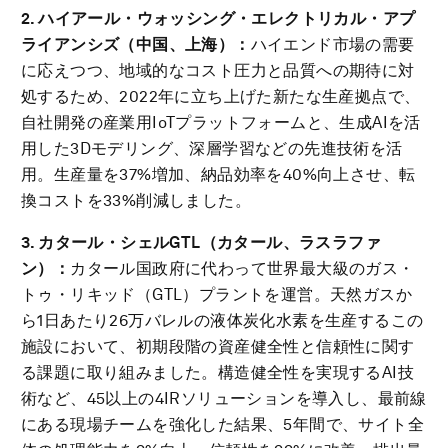
2. ハイアール・ウォッシング・エレクトリカル・アプ
ライアンシズ（中国、上海）：
ハイエンド市場の需要
に応えつつ、地域的なコスト圧力と品質への期待に対
処するため、2022年に立ち上げた新たな生産拠点で、
自社開発の産業用IoTプラットフォームと、生成AIを活
用した3Dモデリング、深層学習などの先進技術を活
用。生産量を37%増加、納品効率を40%向上させ、転
換コストを33%削減しました。
3. カタール・シェル
GTL
（カタール、ラスラファ
ン）：
カタール国政府に代わって世界最大級のガス・
トゥ・リキッド（GTL）プラントを運営。天然ガスか
ら1日あたり26万バレルの液体炭化水素を生産するこの
施設において、初期段階の資産健全性と信頼性に関す
る課題に取り組みました。構造健全性を実現するAI技
術など、45以上の4IRソリューションを導入し、最前線
にある現場チームを強化した結果、5年間で、サイト全