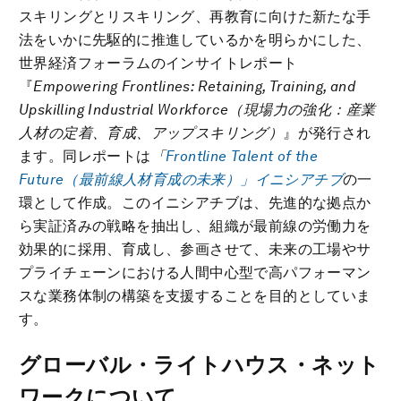
スキリングとリスキリング、再教育に向けた新たな手
法をいかに先駆的に推進しているかを明らかにした、
世界経済フォーラムのインサイトレポート
『
Empowering Frontlines: Retaining, Training, and
Upskilling Industrial
Workforce
（現場力の強化：産業
人材の定着、育成、アップスキリング）
』が発行され
ます。同レポートは
「
Frontline Talent of the
Future
（最前線人材育成の未来）」イニシアチブ
の一
環として作成。このイニシアチブは、先進的な拠点か
ら実証済みの戦略を抽出し、組織が最前線の労働力を
効果的に採用、育成し、参画させて、未来の工場やサ
プライチェーンにおける人間中心型で高パフォーマン
スな業務体制の構築を支援することを目的としていま
す。
グローバル・ライトハウス・ネット
ワークについて