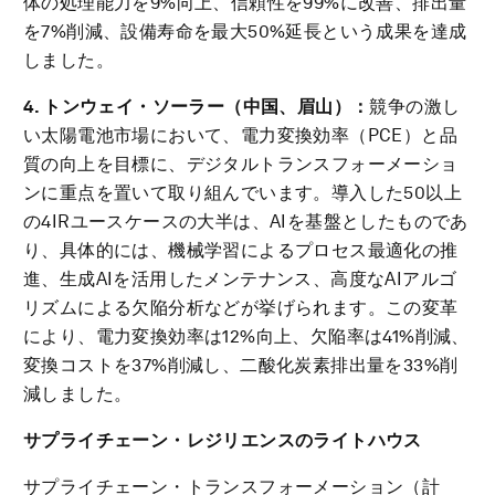
体の処理能力を9%向上、信頼性を99%に改善、排出量
を7%削減、設備寿命を最大50%延長という成果を達成
しました。
4. トンウェイ・ソーラー（中国、眉山）：
競争の激し
い太陽電池市場において、電力変換効率（PCE）と品
質の向上を目標に、デジタルトランスフォーメーショ
ンに重点を置いて取り組んでいます。導入した50以上
の4IRユースケースの大半は、AIを基盤としたものであ
り、具体的には、機械学習によるプロセス最適化の推
進、生成AIを活用したメンテナンス、高度なAIアルゴ
リズムによる欠陥分析などが挙げられます。この変革
により、電力変換効率は12%向上、欠陥率は41%削減、
変換コストを37%削減し、二酸化炭素排出量を33%削
減しました。
サプライチェーン・レジリエンスのライトハウス
サプライチェーン・トランスフォーメーション（計