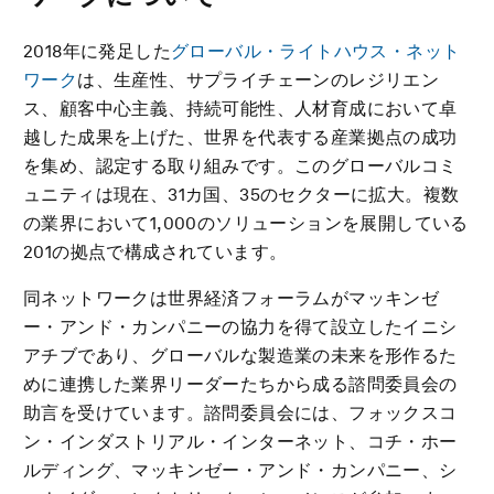
2018年に発足した
グローバル・ライトハウス・ネット
ワーク
は、生産性、サプライチェーンのレジリエン
ス、顧客中心主義、持続可能性、人材育成において卓
越した成果を上げた、世界を代表する産業拠点の成功
を集め、認定する取り組みです。このグローバルコミ
ュニティは現在、31カ国、35のセクターに拡大。複数
の業界において1,000のソリューションを展開している
201の拠点で構成されています。
同ネットワークは世界経済フォーラムがマッキンゼ
ー・アンド・カンパニーの協力を得て設立したイニシ
アチブであり、グローバルな製造業の未来を形作るた
めに連携した業界リーダーたちから成る諮問委員会の
助言を受けています。諮問委員会には、フォックスコ
ン・インダストリアル・インターネット、コチ・ホー
ルディング、マッキンゼー・アンド・カンパニー、シ