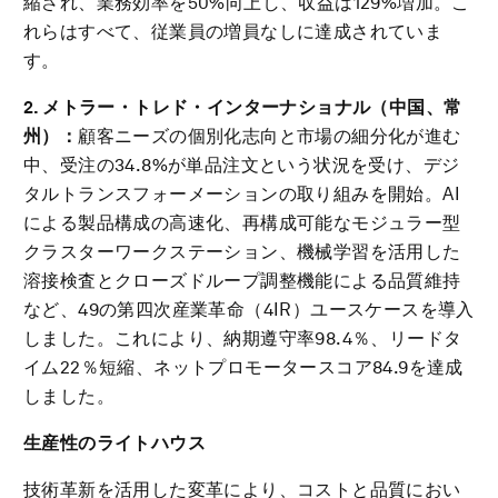
縮され、業務効率を50%向上し、収益は129%増加。こ
れらはすべて、従業員の増員なしに達成されていま
す。
2. メトラー・トレド・インターナショナル（中国、常
州）：
顧客ニーズの個別化志向と市場の細分化が進む
中、受注の34.8%が単品注文という状況を受け、デジ
タルトランスフォーメーションの取り組みを開始。AI
による製品構成の高速化、再構成可能なモジュラー型
クラスターワークステーション、機械学習を活用した
溶接検査とクローズドループ調整機能による品質維持
など、49の第四次産業革命（4IR）ユースケースを導入
しました。これにより、納期遵守率98.4％、リードタ
イム22％短縮、ネットプロモータースコア84.9を達成
しました。
生産性のライトハウス
技術革新を活用した変革により、コストと品質におい