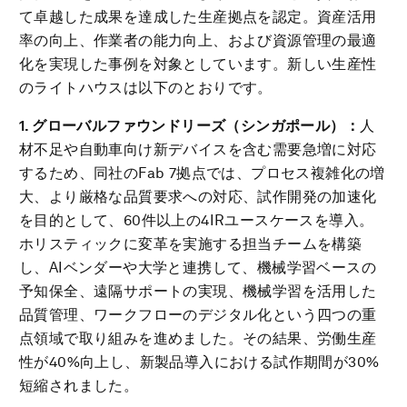
て卓越した成果を達成した生産拠点を認定。資産活用
率の向上、作業者の能力向上、および資源管理の最適
化を実現した事例を対象としています。新しい生産性
のライトハウスは以下のとおりです。
1. グローバルファウンドリーズ（シンガポール）：
人
材不足や自動車向け新デバイスを含む需要急増に対応
するため、同社のFab 7拠点では、プロセス複雑化の増
大、より厳格な品質要求への対応、試作開発の加速化
を目的として、60件以上の4IRユースケースを導入。
ホリスティックに変革を実施する担当チームを構築
し、AIベンダーや大学と連携して、機械学習ベースの
予知保全、遠隔サポートの実現、機械学習を活用した
品質管理、ワークフローのデジタル化という四つの重
点領域で取り組みを進めました。その結果、労働生産
性が40%向上し、新製品導入における試作期間が30%
短縮されました。