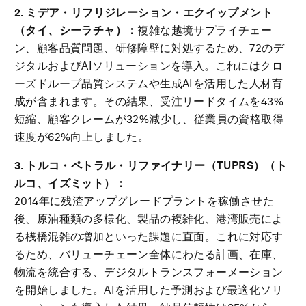
2. ミデア・リフリジレーション・エクイップメント
（タイ、シーラチャ）：
複雑な越境サプライチェー
ン、顧客品質問題、研修障壁に対処するため、72のデ
ジタルおよびAIソリューションを導入。これにはクロ
ーズドループ品質システムや生成AIを活用した人材育
成が含まれます。その結果、受注リードタイムを43%
短縮、顧客クレームが32%減少し、従業員の資格取得
速度が62%向上しました。
3. トルコ・ペトラル・リファイナリー（
TUPRS
）（ト
ルコ、イズミット）：
2014年に残渣アップグレードプラントを稼働させた
後、原油種類の多様化、製品の複雑化、港湾販売によ
る桟橋混雑の増加といった課題に直面。これに対応す
るため、バリューチェーン全体にわたる計画、在庫、
物流を統合する、デジタルトランスフォーメーション
を開始しました。AIを活用した予測および最適化ソリ