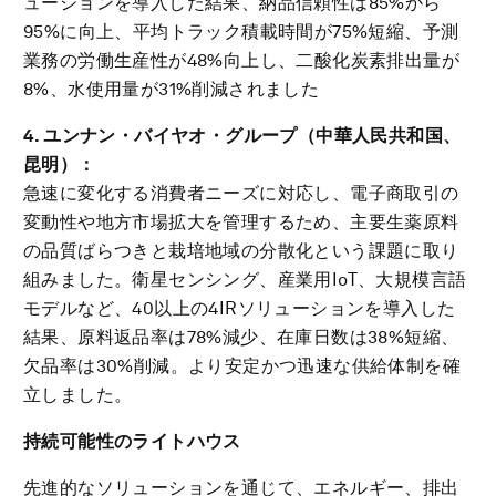
ューションを導入した結果、納品信頼性は85%から
95%に向上、平均トラック積載時間が75%短縮、予測
業務の労働生産性が48%向上し、二酸化炭素排出量が
8%、水使用量が31%削減されました
4. ユンナン・バイヤオ・グループ（中華人民共和国、
昆明）：
急速に変化する消費者ニーズに対応し、電子商取引の
変動性や地方市場拡大を管理するため、主要生薬原料
の品質ばらつきと栽培地域の分散化という課題に取り
組みました。衛星センシング、産業用IoT、大規模言語
モデルなど、40以上の4IRソリューションを導入した
結果、原料返品率は78%減少、在庫日数は38%短縮、
欠品率は30%削減。より安定かつ迅速な供給体制を確
立しました。
持続可能性のライトハウス
先進的なソリューションを通じて、エネルギー、排出