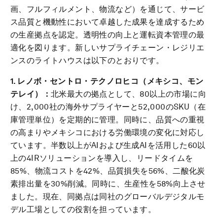
画、フルフィルメント、物流など）を通じて、サービ
ス品質と機動性において卓越した成果を達成するため
の生産拠点を認定。透明性の向上と運転資本管理の最
適化を図ります。新しいサプライチェーン・レジリエ
ンスのライトハウスは以下のとおりです。
1. レノボ・セントロ・テクノロヒコ（メキシコ、モン
テレイ）：
北米最大の拠点として、80以上の市場に向
け、2,000社の海外サプライヤーと52,000のSKU（在
庫管理単位）を定期的に管理。同時に、品質への重視
の高まりやメキシコにおける労働環境の変化に対応し
ています。半数以上がAIおよび生成AIを活用した60以
上の4IRソリューションを導入し、リードタイムを
85%、物流コストを42%、品質損失を56%、二酸化炭
素排出量を30%削減。同時に、生産性を58%向上させ
ました。現在、同拠点は同社のグローバルデジタルモ
デル工場としての役割を担っています。