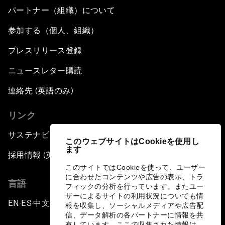
パートナー（組織）について
参加する（個人、組織）
プレスリリース登録
ニュースレター購読
連絡先 (英語のみ)
リンク
サステナビリティへの取り組み
このウェブサイトはCookieを使用し
ます
採用情報 (英語のみ)
このサイトではCookieを使って、ユーザー
に合わせたコンテンツや広告の表示、トラ
言語
フィックの分析を行っています。またユー
ザーによるサイトの利用状況についても情
EN
ES
中文
日本語
▪
▪
▪
報を収集し、ソーシャルメディアや広告配
信、データ解析の各パートナーに情報を共
有しています。ここで収集された情報は、