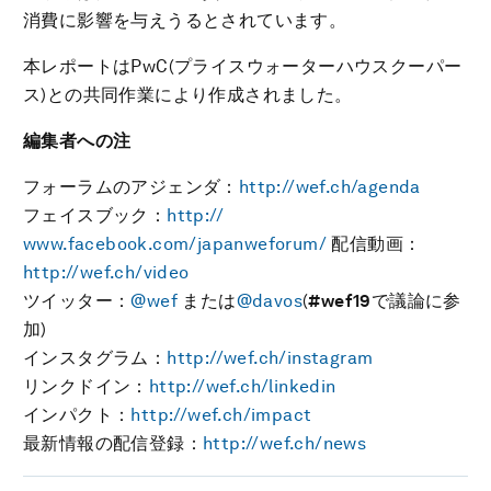
消費に影響を与えうるとされています。
本レポートはPwC(プライスウォーターハウスクーパー
ス)との共同作業により作成されました。
編集者への注
フォーラムのアジェンダ：
http://wef.ch/agenda
フェイスブック：
http://
www.facebook.com/japanweforum/
配信動画：
http://wef.ch/video
ツイッター：
@wef
または
@davos
(
#wef19
で議論に参
加)
インスタグラム：
http://wef.ch/instagram
リンクドイン：
http://wef.ch/linkedin
インパクト：
http://wef.ch/impact
最新情報の配信登録：
http://wef.ch/news