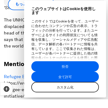
Scroll down for full podcast transcript - click the
もっと見る
‘Show more’ arrow.
このウェブサイトはCookieを使用し
ます
The UNHCR, cares for 114 million refugees and
このサイトではCookieを使って、ユーザー
displaced people worldwide. Filippo Grandi, the
に合わせたコンテンツや広告の表示、トラ
フィックの分析を行っています。またユー
head of the United Nations refugee agency,
ザーによるサイトの利用状況についても情
says that number could double in a decade if
報を収集し、ソーシャルメディアや広告配
信、データ解析の各パートナーに情報を共
the world cannot find ways to stop war.
有しています。ここで収集された情報は、
ユーザーが各パートナーに提供した他の情
報や各パートナーのサービスを使用した際
Mentioned in this episode:
に収集された情報と組み合わされ、各パー
拒否
トナーによって使用されることがありま
す。
Refugee Employment Alliance
:
全て許可
https://www.weforum.org/projects/the-
カスタム化
refugee-employment-and-employability-
EN
ES
中文
日本語
initiative/