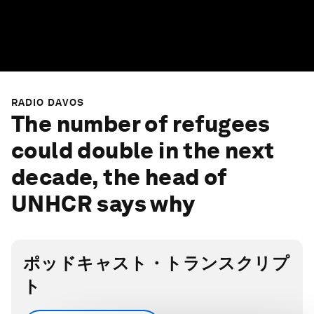
RADIO DAVOS
The number of refugees
could double in the next
decade, the head of
UNHCR says why
ポッドキャスト・トランスクリプ
ト