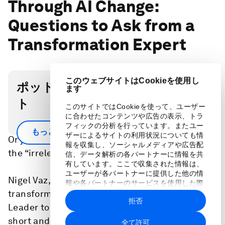
Through AI Change:
Questions to Ask from a
Transformation Expert
このウェブサイトはCookieを使用し
ポッドキャスト・トランスクリプ
ます
ト
このサイトではCookieを使って、ユーザー
に合わせたコンテンツや広告の表示、トラ
Are you building game-changing AI solutions?
フィックの分析を行っています。またユー
もっと見る
ザーによるサイトの利用状況についても情
Or just automating low-stakes work that makes
報を収集し、ソーシャルメディアや広告配
the “irrelevant efficient"?
信、データ解析の各パートナーに情報を共
有しています。ここで収集された情報は、
ユーザーが各パートナーに提供した他の情
Nigel Vaz, Publicis Sapient’s CEO and a digital
報や各パートナーのサービスを使用した際
transformation expert, talked to Meet The
に収集された情報と組み合わされ、各パー
拒否
トナーによって使用されることがありま
Leader to explain why many AI strategies fall
す。
short and what's needed to lead teams through
全て許可