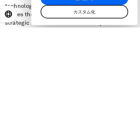
technological change. In this episode, Vaz
カスタム化
shares the questions that can refine your
EN
ES
中文
日本語
strategic discussions on AI and help close the
gap between AI expectations and results. He
also shares why the hardest part of AI
transformation isn't the tech but getting the
people part right -- and what helps teams
transition.
Key Takeaways:
The questions teams you're not asking nearly
enough. Vaz explains how to refine your thinking to
ensure your solutions aren’t locked into
yesterday’s way of working.
The hidden gap that can derail your AI
transformation: What separates promising AI