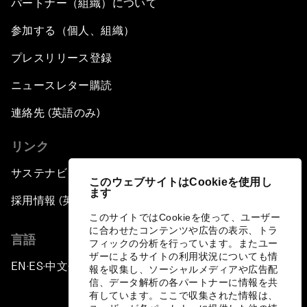
パートナー（組織）について
参加する（個人、組織）
プレスリリース登録
ニュースレター購読
連絡先 (英語のみ)
リンク
サステナビリティへの取り組み
このウェブサイトはCookieを使用し
ます
採用情報 (英語のみ)
このサイトではCookieを使って、ユーザー
に合わせたコンテンツや広告の表示、トラ
言語
フィックの分析を行っています。またユー
ザーによるサイトの利用状況についても情
EN
ES
中文
日本語
▪
▪
▪
報を収集し、ソーシャルメディアや広告配
信、データ解析の各パートナーに情報を共
有しています。ここで収集された情報は、