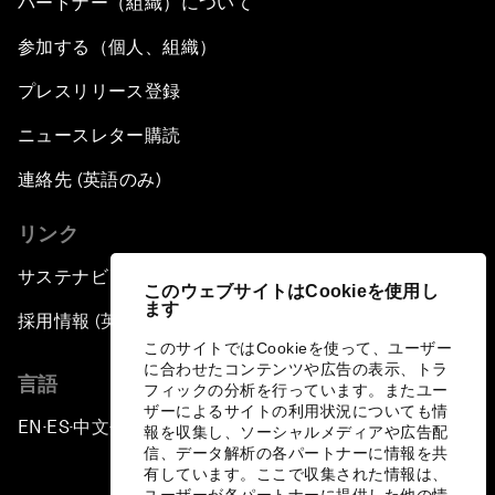
パートナー（組織）について
参加する（個人、組織）
プレスリリース登録
ニュースレター購読
連絡先 (英語のみ)
リンク
サステナビリティへの取り組み
このウェブサイトはCookieを使用し
ます
採用情報 (英語のみ)
このサイトではCookieを使って、ユーザー
に合わせたコンテンツや広告の表示、トラ
言語
フィックの分析を行っています。またユー
ザーによるサイトの利用状況についても情
EN
ES
中文
日本語
▪
▪
▪
報を収集し、ソーシャルメディアや広告配
信、データ解析の各パートナーに情報を共
有しています。ここで収集された情報は、