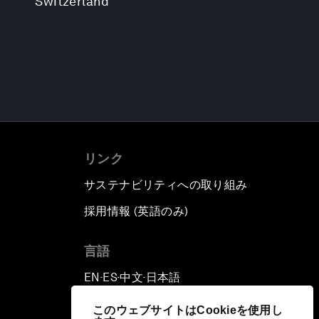
Switzerland
リンク
サステナビリティへの取り組み
採用情報 (英語のみ)
て
言語
EN
ES
中文
日本語
▪
▪
▪
このウェブサイトはCookieを使用し