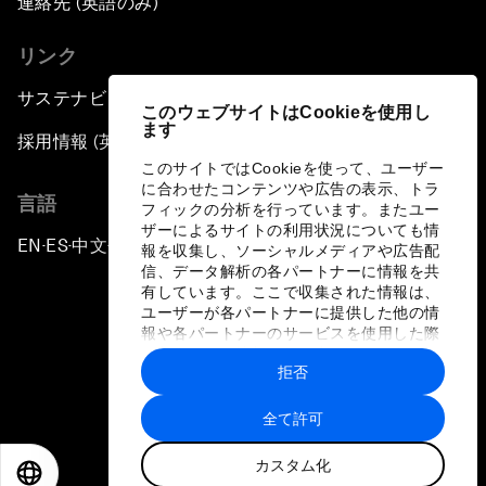
連絡先 (英語のみ)
リンク
サステナビリティへの取り組み
このウェブサイトはCookieを使用し
ます
採用情報 (英語のみ)
このサイトではCookieを使って、ユーザー
に合わせたコンテンツや広告の表示、トラ
言語
フィックの分析を行っています。またユー
ザーによるサイトの利用状況についても情
EN
ES
中文
日本語
▪
▪
▪
報を収集し、ソーシャルメディアや広告配
信、データ解析の各パートナーに情報を共
有しています。ここで収集された情報は、
ユーザーが各パートナーに提供した他の情
報や各パートナーのサービスを使用した際
に収集された情報と組み合わされ、各パー
拒否
トナーによって使用されることがありま
プライバシーポリシーと利用規約
す。
全て許可
サイトマップ
カスタム化
©
2026
世界経済フォーラム
EN
ES
中文
日本語