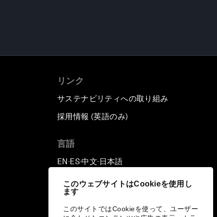
リンク
サステナビリティへの取り組み
採用情報 (英語のみ)
て
言語
EN
ES
中文
日本語
▪
▪
▪
このウェブサイトはCookieを使用し
ます
このサイトではCookieを使って、ユーザー