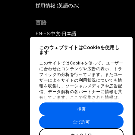
採用情報 (英語のみ)
て
言語
EN
ES
中文
日本語
▪
▪
▪
このウェブサイトはCookieを使用し
ます
このサイトではCookieを使って、ユーザー
に合わせたコンテンツや広告の表示、トラ
フィックの分析を行っています。またユー
ザーによるサイトの利用状況についても情
報を収集し、ソーシャルメディアや広告配
信、データ解析の各パートナーに情報を共
有しています。ここで収集された情報は、
ユーザーが各パートナーに提供した他の情
報や各パートナーのサービスを使用した際
拒否
に収集された情報と組み合わされ、各パー
トナーによって使用されることがありま
全て許可
す。
カスタム化