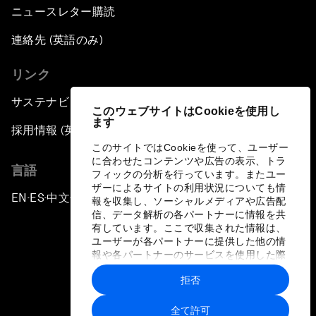
ニュースレター購読
連絡先 (英語のみ)
リンク
サステナビリティへの取り組み
このウェブサイトはCookieを使用し
ます
採用情報 (英語のみ)
このサイトではCookieを使って、ユーザー
に合わせたコンテンツや広告の表示、トラ
言語
フィックの分析を行っています。またユー
ザーによるサイトの利用状況についても情
EN
ES
中文
日本語
▪
▪
▪
報を収集し、ソーシャルメディアや広告配
信、データ解析の各パートナーに情報を共
有しています。ここで収集された情報は、
ユーザーが各パートナーに提供した他の情
報や各パートナーのサービスを使用した際
に収集された情報と組み合わされ、各パー
拒否
トナーによって使用されることがありま
プライバシーポリシーと利用規約
す。
全て許可