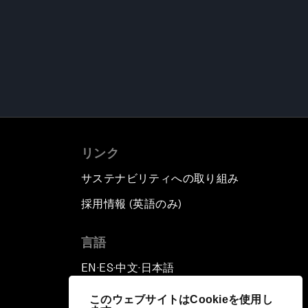
リンク
サステナビリティへの取り組み
採用情報 (英語のみ)
て
言語
EN
ES
中文
日本語
▪
▪
▪
このウェブサイトはCookieを使用し