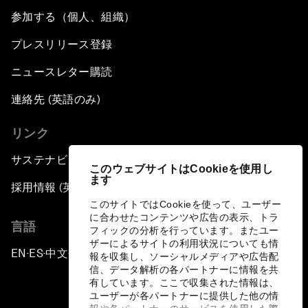
参加する（個人、組織）
プレスリリース登録
ニュースレター購読
連絡先 (英語のみ)
リンク
サステナビリティへの取り組み
このウェブサイトはCookieを使用し
ます
採用情報 (英語のみ)
このサイトではCookieを使って、ユーザー
に合わせたコンテンツや広告の表示、トラ
言語
フィックの分析を行っています。またユー
ザーによるサイトの利用状況についても情
EN
ES
中文
日本語
▪
▪
▪
報を収集し、ソーシャルメディアや広告配
信、データ解析の各パートナーに情報を共
有しています。ここで収集された情報は、
ユーザーが各パートナーに提供した他の情