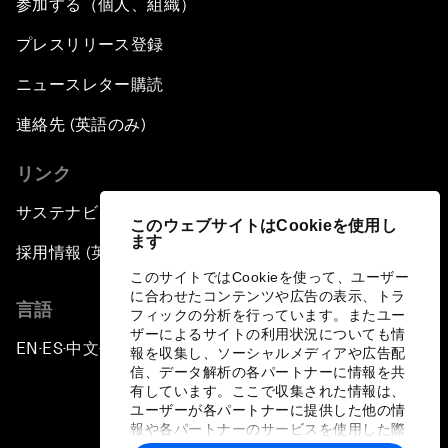
参加する（個人、組織）
プレスリリース登録
ニュースレター購読
連絡先 (英語のみ)
リンク
サステナビリティへの取り組み
このウェブサイトはCookieを使用し
ます
採用情報 (英語のみ)
このサイトではCookieを使って、ユーザー
に合わせたコンテンツや広告の表示、トラ
言語
フィックの分析を行っています。またユー
ザーによるサイトの利用状況についても情
EN
ES
中文
日本語
▪
▪
▪
報を収集し、ソーシャルメディアや広告配
信、データ解析の各パートナーに情報を共
有しています。ここで収集された情報は、
ユーザーが各パートナーに提供した他の情
報や各パートナーのサービスを使用した際