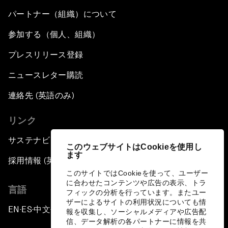
パートナー（組織）について
参加する（個人、組織）
プレスリリース登録
ニュースレター購読
連絡先 (英語のみ)
リンク
サステナビリティへの取り組み
このウェブサイトはCookieを使用し
ます
採用情報 (英語のみ)
このサイトではCookieを使って、ユーザー
に合わせたコンテンツや広告の表示、トラ
言語
フィックの分析を行っています。またユー
ザーによるサイトの利用状況についても情
EN
ES
中文
日本語
▪
▪
▪
報を収集し、ソーシャルメディアや広告配
信、データ解析の各パートナーに情報を共