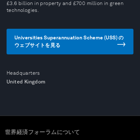
£3.6 billion in property and £700 million in green
technologies.
Universities Superannuation Scheme (USS) の
ウェブサイトを見る
Headquarters
United Kingdom
世界経済フォーラムについて