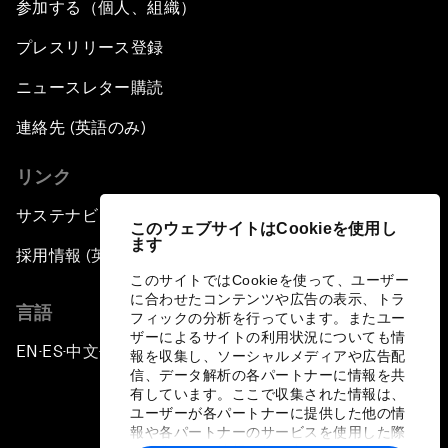
参加する（個人、組織）
プレスリリース登録
ニュースレター購読
連絡先 (英語のみ)
リンク
サステナビリティへの取り組み
このウェブサイトはCookieを使用し
ます
採用情報 (英語のみ)
このサイトではCookieを使って、ユーザー
に合わせたコンテンツや広告の表示、トラ
言語
フィックの分析を行っています。またユー
ザーによるサイトの利用状況についても情
EN
ES
中文
日本語
▪
▪
▪
報を収集し、ソーシャルメディアや広告配
信、データ解析の各パートナーに情報を共
有しています。ここで収集された情報は、
ユーザーが各パートナーに提供した他の情
報や各パートナーのサービスを使用した際