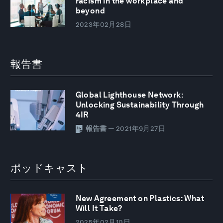
racism in the workplace and
beyond
2023年02月28日
報告書
Global Lighthouse Network:
Unlocking Sustainability Through
4IR
報告書
— 2021年9月27日
ポッドキャスト
New Agreement on Plastics: What
Will It Take?
2025年02月10日