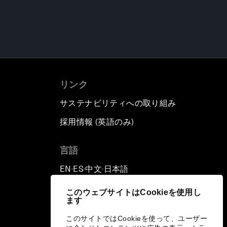
リンク
サステナビリティへの取り組み
採用情報 (英語のみ)
て
言語
EN
ES
中文
日本語
▪
▪
▪
このウェブサイトはCookieを使用し
ます
このサイトではCookieを使って、ユーザー