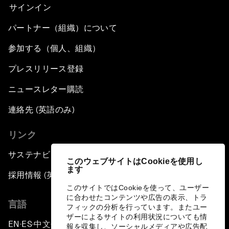
サインイン
パートナー（組織）について
参加する（個人、組織）
プレスリリース登録
ニュースレター購読
連絡先 (英語のみ)
リンク
サステナビリティへの取り組み
このウェブサイトはCookieを使用し
ます
採用情報 (英語のみ)
このサイトではCookieを使って、ユーザー
に合わせたコンテンツや広告の表示、トラ
言語
フィックの分析を行っています。またユー
ザーによるサイトの利用状況についても情
EN
ES
中文
日本語
▪
▪
▪
報を収集し、ソーシャルメディアや広告配